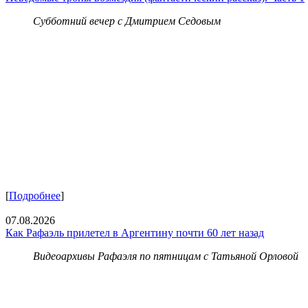
Субботний вечер с Дмитрием Седовым
[
Подробнее
]
07.08.2026
Как Рафаэль прилетел в Аргентину почти 60 лет назад
Видеоархивы Рафаэля по пятницам с Татьяной Орловой