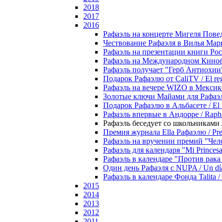
2018
2017
2016
Рафаэль на концерте Мигеля Поведы 
Чествование Рафаэля в Вилья Марии
Рафаэль на презентации книги Росы О
Рафаэль на Международном Кинофест
Рафаэль получает "Герб Антиохии" 
Подарок Рафаэлю от CaliTV / El reg
Рафаэль на вечере WIZO в Мексике
Золотые ключи Майами для Рафаэля 
Подарок Рафаэлю в Альбасете / El r
Рафаэль впервые в Андорре / Raphae
Рафаэль беседует со школьниками / R
Премия журнала Ella Рафаэлю / Premi
Рафаэль на вручении премий "Челов
Рафаэль для календаря "Mi Princesa R
Рафаэль в календаре "Против рака -
Один день Рафаэля с NUPA / Un dí
Рафаэль в календаре Фонда Talita / R
2015
2014
2013
2012
2011