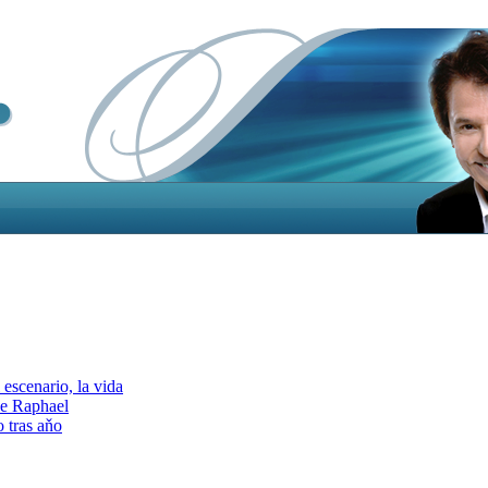
escenario, la vida
e Raphael
 tras aňo