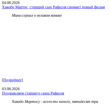
04.08.2026
Хакобо Мартос, старший сын Рафаэля снимает новый фильм
Мини-сериал о великом комике
[
Подробнее
]
03.08.2026
Поздравляем старшего сына Рафаэля
Хакобо Мартосу - всего-то ничего, пятьдесят три