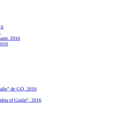
16
.
iami. 2016
2016
 año" de GQ. 2016
mbia el Guión". 2016