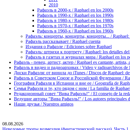
2010
Рафаэль в 2000-х / Raphael en los 2000s
Рафаэль в 1990-х / Raphael en los 1990s
Рафаэль в 1980-х / Raphael en los 1980s
Рафаэль в 1970-х / Raphael en los 1970s
Рафаэль в 1960-х / Raphael en los 1960s
Рафаэль: концерты, концерты, концерты... / Raphael: con
Рафаэль рассказывает / Raphael cuenta
Издания о Рафаэле / Ediciones sobre Raphael
Рафаэль: штрихи к портрету / Raphael: los detalles del 
Рафаэль в газетах и журналах мира / Raphael en los pe
Рафаэль - певец, артист, актер / Raphael es cantante, artista, 
Рафаэль в видео и радиоархивах / Video y radioarchivos de
Диски Рафаэля: от винила до iTunes / Discos de Raphael: desd
Рафаэль в Советском Союзе и Российской Федерации / Rapha
География Рафаэля в Испании и вне ее / Geografía de Rapha
Семья Рафаэля и те, кто рядом с ним / La familia de Raphael 
Редакционный совет "Вива Рафаэль!" / El consejo de la red
Ведущие авторы "Вива Рафаэль!" / Los autores principales d
Наши друзья / Nuestros amigos
08.08.2026
Неведомые тропы возмездия (фантастический рассказ). Часть 1