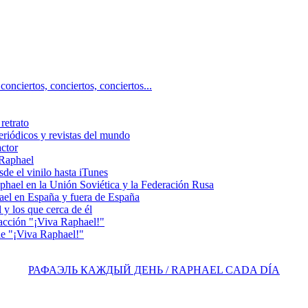
ciertos, сonciertos, сonciertos...
retrato
riódicos y revistas del mundo
actor
 Raphael
e el vinilo hasta iTunes
el en la Unión Soviética y la Federación Rusa
el en España y fuera de España
y los que cerca de él
acción "¡Viva Raphael!"
e "¡Viva Raphael!"
РАФАЭЛЬ КАЖДЫЙ ДЕНЬ / RAPHAEL CADA DÍA