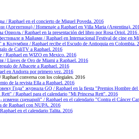
/ Raphael en el сoncierto de Miguel Poveda. 2016
 (Аргентина) / Homenaje a Raphael en Villa Maria (Argentina). 20
риоль / Raphael en la presentación del libro por Rosa Oriol. 2016 
ивале в Майами / Raphael en Internacional Festival de cine en M
в Колумбии / Raphael recibe el Escudo de Antioquia en Colombia. 
alo de CaliTV a Raphael. 2016
 / Raphael en WIZO en Mexico. 2016
/ Llaves de Oro de Miami a Raphael. 2016
egalo de Albacete a Raphael. 2016
l en Andorra por primero vez. 2016
aphael conversa con los colegiales. 2016
o de la revista Ella a Raphael. 2016
еку Года" журнала GQ / Raphael en la fiesta "Premios Hombre del
ett" / Raphael para el calendario "Mi Princesa Rett". 2016
 измени сценарий" / Raphael en el calendario "Contra el Cáncer Ca
a de Raphael con NUPA. 2016
aphael en el calendario Talita. 2016