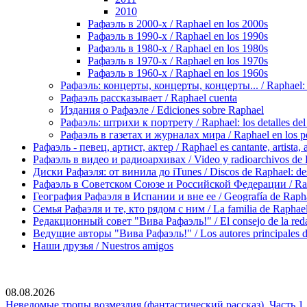
2010
Рафаэль в 2000-х / Raphael en los 2000s
Рафаэль в 1990-х / Raphael en los 1990s
Рафаэль в 1980-х / Raphael en los 1980s
Рафаэль в 1970-х / Raphael en los 1970s
Рафаэль в 1960-х / Raphael en los 1960s
Рафаэль: концерты, концерты, концерты... / Raphael: con
Рафаэль рассказывает / Raphael cuenta
Издания о Рафаэле / Ediciones sobre Raphael
Рафаэль: штрихи к портрету / Raphael: los detalles del 
Рафаэль в газетах и журналах мира / Raphael en los pe
Рафаэль - певец, артист, актер / Raphael es cantante, artista, 
Рафаэль в видео и радиоархивах / Video y radioarchivos de
Диски Рафаэля: от винила до iTunes / Discos de Raphael: desd
Рафаэль в Советском Союзе и Российской Федерации / Rapha
География Рафаэля в Испании и вне ее / Geografía de Rapha
Семья Рафаэля и те, кто рядом с ним / La familia de Raphael 
Редакционный совет "Вива Рафаэль!" / El consejo de la red
Ведущие авторы "Вива Рафаэль!" / Los autores principales d
Наши друзья / Nuestros amigos
08.08.2026
Неведомые тропы возмездия (фантастический рассказ). Часть 1