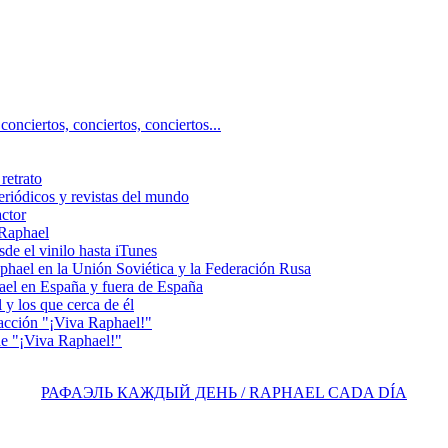
ciertos, сonciertos, сonciertos...
retrato
riódicos y revistas del mundo
actor
 Raphael
e el vinilo hasta iTunes
el en la Unión Soviética y la Federación Rusa
el en España y fuera de España
y los que cerca de él
acción "¡Viva Raphael!"
e "¡Viva Raphael!"
РАФАЭЛЬ КАЖДЫЙ ДЕНЬ / RAPHAEL CADA DÍA