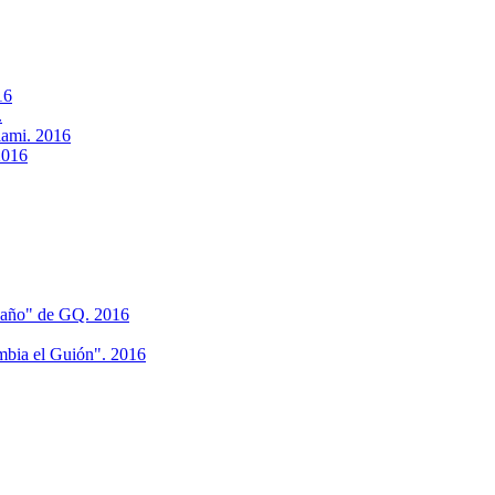
16
.
iami. 2016
2016
 año" de GQ. 2016
mbia el Guión". 2016