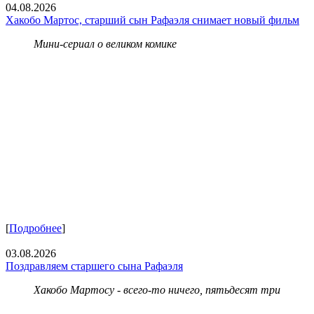
04.08.2026
Хакобо Мартос, старший сын Рафаэля снимает новый фильм
Мини-сериал о великом комике
[
Подробнее
]
03.08.2026
Поздравляем старшего сына Рафаэля
Хакобо Мартосу - всего-то ничего, пятьдесят три