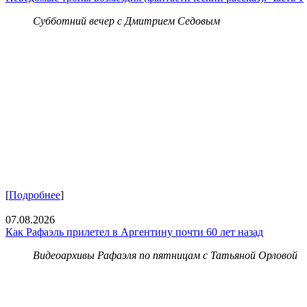
Субботний вечер с Дмитрием Седовым
[
Подробнее
]
07.08.2026
Как Рафаэль прилетел в Аргентину почти 60 лет назад
Видеоархивы Рафаэля по пятницам с Татьяной Орловой