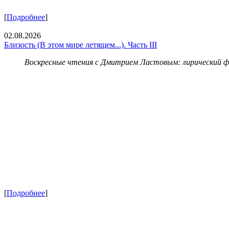
[
Подробнее
]
02.08.2026
Близость (В этом мире летящем...). Часть III
Воскресные чтения с Дмитрием Ластовым:
лирический 
[
Подробнее
]