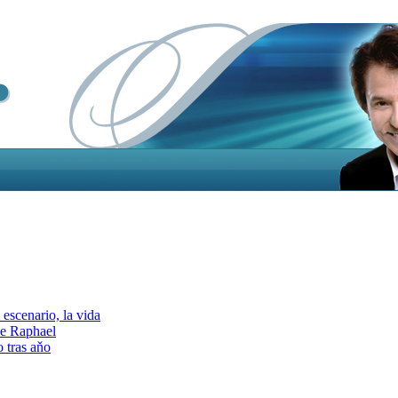
escenario, la vida
e Raphael
 tras aňo