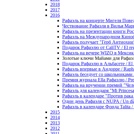
2018
2017
2016
Рафаэль на концерте Мигеля Поведы 
Чествование Рафаэля в Вилья Марии
Рафаэль на презентации книги Росы О
Рафаэль на Международном Кинофест
Рафаэль получает "Герб Антиохии" 
Подарок Рафаэлю от CaliTV / El reg
Рафаэль на вечере WIZO в Мексике
Золотые ключи Майами для Рафаэля 
Подарок Рафаэлю в Альбасете / El r
Рафаэль впервые в Андорре / Raphae
Рафаэль беседует со школьниками / R
Премия журнала Ella Рафаэлю / Premi
Рафаэль на вручении премий "Челов
Рафаэль для календаря "Mi Princesa R
Рафаэль в календаре "Против рака -
Один день Рафаэля с NUPA / Un dí
Рафаэль в календаре Фонда Talita / R
2015
2014
2013
2012
2011