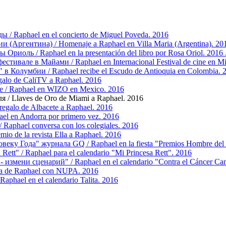
/ Raphael en el сoncierto de Miguel Poveda. 2016
 (Аргентина) / Homenaje a Raphael en Villa Maria (Argentina). 20
риоль / Raphael en la presentación del libro por Rosa Oriol. 2016 
ивале в Майами / Raphael en Internacional Festival de cine en M
в Колумбии / Raphael recibe el Escudo de Antioquia en Colombia. 
alo de CaliTV a Raphael. 2016
 / Raphael en WIZO en Mexico. 2016
/ Llaves de Oro de Miami a Raphael. 2016
egalo de Albacete a Raphael. 2016
l en Andorra por primero vez. 2016
aphael conversa con los colegiales. 2016
o de la revista Ella a Raphael. 2016
еку Года" журнала GQ / Raphael en la fiesta "Premios Hombre del
ett" / Raphael para el calendario "Mi Princesa Rett". 2016
 измени сценарий" / Raphael en el calendario "Contra el Cáncer Ca
a de Raphael con NUPA. 2016
aphael en el calendario Talita. 2016