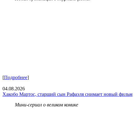
[
Подробнее
]
04.08.2026
Хакобо Мартос, старший сын Рафаэля снимает новый фильм
Мини-сериал о великом комике