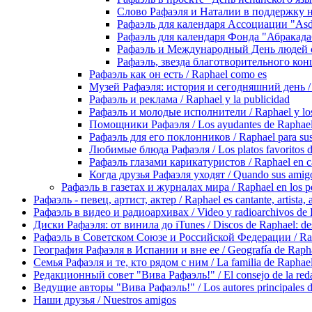
Слово Рафаэля и Наталии в поддержку наро
Рафаэль для календаря Ассоциации "Asdow
Рафаэль для календаря Фонда "Абракадабра
Рафаэль и Международный День людей с си
Рафаэль, звезда благотворительного концер
Рафаэль как он есть / Raphael como es
Музей Рафаэля: история и сегодняшний день / Mu
Рафаэль и реклама / Raphael y la publicidad
Рафаэль и молодые исполнители / Raphael y los 
Помощники Рафаэля / Los ayudantes de Raphae
Рафаэль для его поклонников / Raphael para sus
Любимые блюда Рафаэля / Los platos favoritos 
Рафаэль глазами карикатуристов / Raphael en ca
Когда друзья Рафаэля уходят / Quando sus amigo
Рафаэль в газетах и журналах мира / Raphael en los pe
Рафаэль - певец, артист, актер / Raphael es cantante, artista, 
Рафаэль в видео и радиоархивах / Video y radioarchivos de
Диски Рафаэля: от винила до iTunes / Discos de Raphael: desd
Рафаэль в Советском Союзе и Российской Федерации / Rapha
География Рафаэля в Испании и вне ее / Geografía de Rapha
Семья Рафаэля и те, кто рядом с ним / La familia de Raphael 
Редакционный совет "Вива Рафаэль!" / El consejo de la red
Ведущие авторы "Вива Рафаэль!" / Los autores principales d
Наши друзья / Nuestros amigos