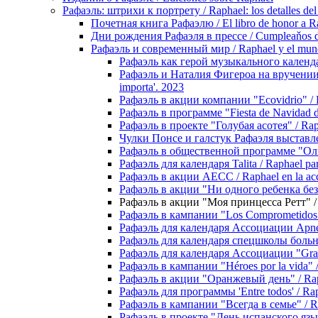
Рафаэль: штрихи к портрету / Raphael: los detalles del 
Почетная книга Рафаэлю / El libro de honor a R
Дни рождения Рафаэля в прессе / Cumpleaňos de
Рафаэль и современный мир / Raphael y el mu
Рафаэль как герой музыкального календаря 
Рафаэль и Наталия Фигероа на вручении кни
importa'. 2023
Рафаэль в акции компании "Ecovidrio" / R
Рафаэль в программе "Fiesta de Navidad d
Рафаэль в проекте "Голубая асотея" / Rap
Чулки Понсе и галстук Рафаэля выставлены
Рафаэль в общественной программе "Оливко
Рафаэль для календаря Talita / Raphael para
Рафаэль в акции AECC / Raphael en la a
Рафаэль в акции "Ни одного ребенка без 
Рафаэль в акции "Моя принцесса Ретт" / R
Рафаэль в кампании "Los Comprometidos"
Рафаэль для календаря Ассоциации Apneef 
Рафаэль для календаря спецшколы больницы
Рафаэль для календаря Ассоциации "Granad
Рафаэль в кампании "Héroes por la vida" /
Рафаэль в акции "Оранжевый день" / Raph
Рафаэль для программы 'Entre todos' / Raph
Рафаэль в кампании "Всегда в семье" / Ra
Рафаэль в проекте "День испанского языка