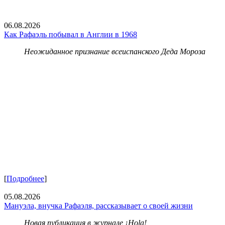
06.08.2026
Как Рафаэль побывал в Англии в 1968
Неожиданное признание всеиспанского Деда Мороза
[
Подробнее
]
05.08.2026
Мануэла, внучка Рафаэля, рассказывает о своей жизни
Новая публикация в журнале ¡Hola!