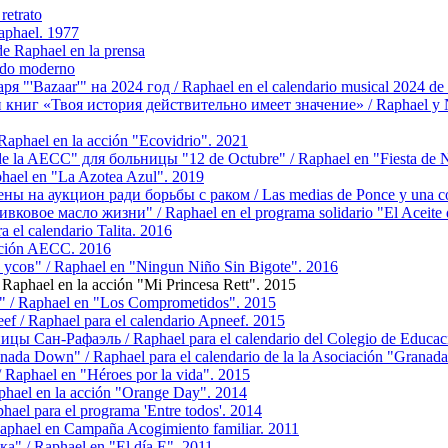
retrato
aphael. 1977
 Raphael en la prensa
ndo moderno
"'Bazaar'" на 2024 год / Raphael en el calendario musical 2024 de 
г «Твоя история действительно имеет значение» / Raphael y Natalia
aphael en la acción "Ecovidrio". 2021
e la AECC" для больницы "12 de Octubre" / Raphael en "Fiesta de N
hael en "La Azotea Azul". 2019
 на аукцион ради борьбы с раком / Las medias de Ponce y una corba
вое масло жизни" / Raphael en el programa solidario "El Aceite d
 el calendario Talita. 2016
cción AECC. 2016
усов" / Raphael en "Ningun Niño Sin Bigote". 2016
aphael en la acción "Mi Princesa Rett". 2015
 / Raphael en "Los Comprometidos". 2015
/ Raphael para el calendario Apneef. 2015
 Сан-Рафаэль / Raphael para el calendario del Colegio de Educació
a Down" / Raphael para el calendario de la la Asociación "Granad
 Raphael en "Héroes por la vida". 2015
ael en la acción "Orange Day". 2014
ael para el programa 'Entre todos'. 2014
phael en Campaña Acogimiento familiar. 2011
" / Raphael en "El día E". 2011