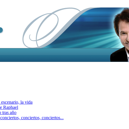
escenario, la vida
e Raphael
 tras aňo
ciertos, сonciertos, сonciertos...