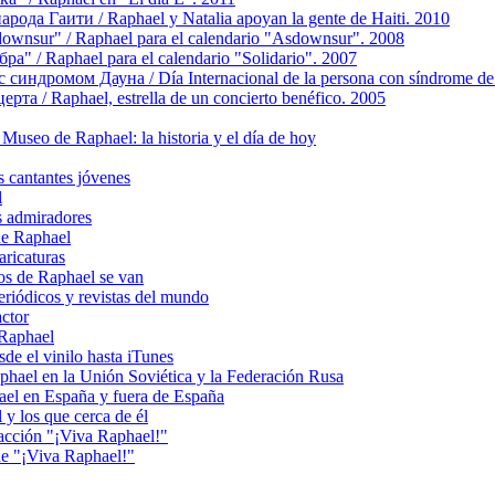
да Гаити / Raphael y Natalia apoyan la gente de Haiti. 2010
nsur" / Raphael para el calendario "Asdownsur". 2008
" / Raphael para el calendario "Solidario". 2007
ндромом Дауна / Día Internacional de la persona con síndrome d
та / Raphael, estrella de un concierto benéfico. 2005
seo de Raphael: la historia y el día de hoy
cantantes jóvenes
l
 admiradores
de Raphael
ricaturas
s de Raphael se van
riódicos y revistas del mundo
actor
 Raphael
e el vinilo hasta iTunes
el en la Unión Soviética y la Federación Rusa
el en España y fuera de España
y los que cerca de él
acción "¡Viva Raphael!"
e "¡Viva Raphael!"