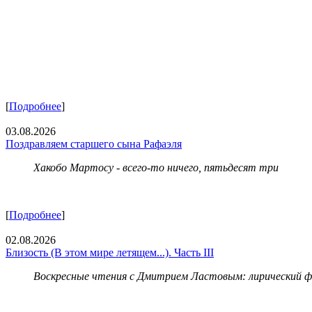
[
Подробнее
]
03.08.2026
Поздравляем старшего сына Рафаэля
Хакобо Мартосу - всего-то ничего, пятьдесят три
[
Подробнее
]
02.08.2026
Близость (В этом мире летящем...). Часть III
Воскресные чтения с Дмитрием Ластовым:
лирический 