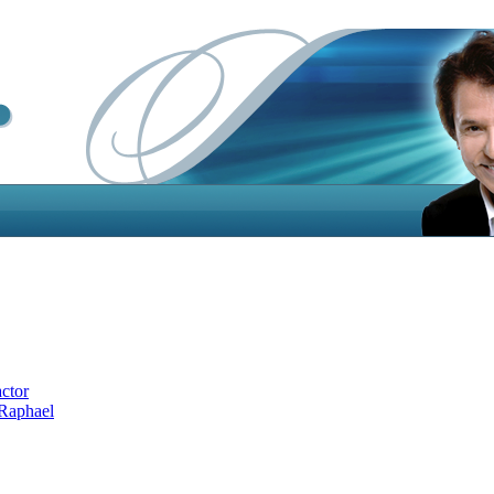
actor
 Raphael