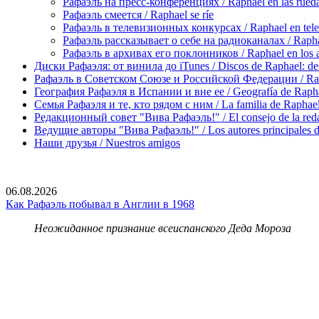
Рафаэль на пресс-конференциях / Raphael en las rueda
Рафаэль смеется / Raphael se ríe
Рафаэль в телевизионных конкурсах / Raphael en tele
Рафаэль рассказывает о себе на радиоканалах / Raphael
Рафаэль в архивах его поклонников / Raphael en los ar
Диски Рафаэля: от винила до iTunes / Discos de Raphael: desd
Рафаэль в Советском Союзе и Российской Федерации / Rapha
География Рафаэля в Испании и вне ее / Geografía de Rapha
Семья Рафаэля и те, кто рядом с ним / La familia de Raphael 
Редакционный совет "Вива Рафаэль!" / El consejo de la red
Ведущие авторы "Вива Рафаэль!" / Los autores principales d
Наши друзья / Nuestros amigos
06.08.2026
Как Рафаэль побывал в Англии в 1968
Неожиданное признание всеиспанского Деда Мороза