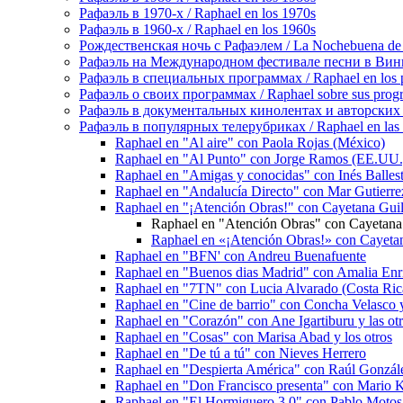
Рафаэль в 1970-х / Raphael en los 1970s
Рафаэль в 1960-х / Raphael en los 1960s
Рождественская ночь с Рафаэлем / La Nochebuena de
Рафаэль на Международном фестивале песни в Винье-де
Рафаэль в специальных программах / Raphael en los p
Рафаэль о своих программах / Raphael sobre sus prog
Рафаэль в документальных кинолентах и авторских реп
Рафаэль в популярных телерубриках / Raphael en las 
Raphael en "Al aire" con Paola Rojas (México)
Raphael en "Al Punto" con Jorge Ramos (EE.UU.
Raphael en "Amigas y conocidas" con Inés Balleste
Raphael en "Andalucía Directo" con Mar Gutierrez
Raphael en "¡Atención Obras!" con Cayetana Gui
Raphael en "Atención Obras" con Cayetana
Raphael en «¡Atención Obras!» con Cayeta
Raphael en "BFN' con Andreu Buenafuente
Raphael en "Buenos dias Madrid" con Amalia Enri
Raphael en "7TN" con Lucia Alvarado (Costa Ric
Raphael en "Cine de barrio" con Concha Velasco y
Raphael en "Corazón" con Ane Igartiburu y las otr
Raphael en "Cosas" con Marisa Abad y los otros
Raphael en "De tú a tú" con Nieves Herrero
Raphael en "Despierta América" con Raúl Gonzále
Raphael en "Don Francisco presenta" con Mario 
Raphael en "El Hormiguero 3.0" con Pablo Motos