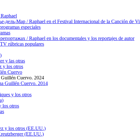
 Raphael
ль-Мар / Raphael en el Festival Internacional de la Canción de Vi
rogramas especiales
ramas
ортажах / Raphael en los documentales y los reportajes de autor
TV rúbricas populares
)
r y las otras
 y los otros
llén Cuervo
 Guillén Cuervo. 2024
na Guillén Cuervo. 2014
ques y los otros
a)
 los otros
as
z y los otros (EE.UU.)
Kreutzberger (EE.UU.)