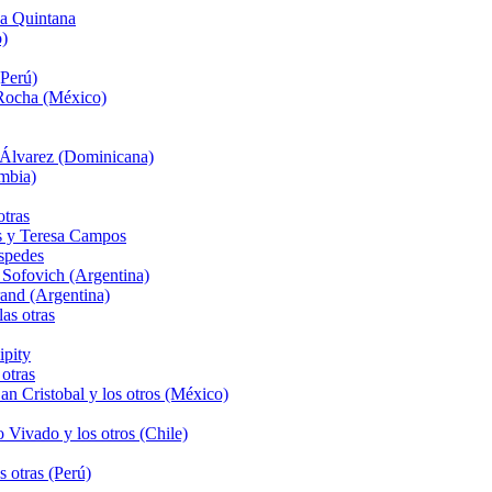
a Quintana
o)
Perú)
 Rocha (México)
 Álvarez (Dominicana)
mbia)
tras
és y Teresa Campos
spedes
Sofovich (Argentina)
and (Argentina)
as otras
ipity
otras
n Cristobal y los otros (México)
Vivado y los otros (Chile)
 otras (Perú)