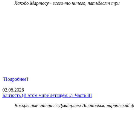
Хакобо Мартосу - всего-то ничего, пятьдесят три
[
Подробнее
]
02.08.2026
Близость (В этом мире летящем...). Часть III
Воскресные чтения с Дмитрием Ластовым:
лирический 