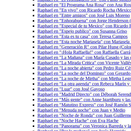
Raphael en "El Programa Ana Rosa" con Ana Ros
Raphael en "En vivo" con Ricardo Rocha (Mexic
Raphael en "Entre amigos" con José Luis Moreno
Raphael en "Enhorabuena" con Jorge Henderson (
Raphael en "Especial de tu Mexico" con Ricardo
Raphael en "Espejo publico" con Susanna Griso
Raphael en "Esta es tu casa" con Teresa Campos
Raphael en "Esta noche Mariasela" con Mariasela
Raphael en "Generación R" con Pilar Hung (Colo
Raphael en "¡Hola Raffaella!" con Raffaella Carrá
Raphael en "La Mañana" con María Casado y las o
Raphael en "La Mirada Critica" con Vicente Vall
Raphael en "La noche abierta" con Pedro Ruiz Cé
Raphael en "La noche del Domingo" con Gerardo 
Raphael en "La noche de Mirtha" con Mirtha Legr
Raphael en "La otra agenda" con Rebeca Marín y l
Raphael en "Luar" con José Gayoso
Raphael en "Madrid Directo" con Déborah Serend
Raphael en "Más gente" con Anne Igartiburu y las 
Raphael en "Matutino Express" con José Ramón Sa
Raphael en "Menuda noche" con Juan y Medio
Raphael en "Noche de Ronda" con Juan Guillermo 
Raphael en "Noche Hache" con Eva Hache
Raphael en "Panorama" con Veronica Barreda y las