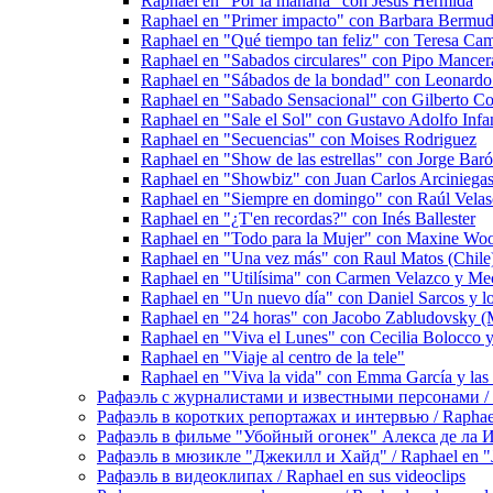
Raphael en "Por la mañana" con Jesús Hermida
Raphael en "Primer impacto" con Barbara Bermud
Raphael en "Qué tiempo tan feliz" con Teresa Ca
Raphael en "Sabados circulares" con Pipo Mancer
Raphael en "Sábados de la bondad" con Leonardo
Raphael en "Sabado Sensacional" con Gilberto Cor
Raphael en "Sale el Sol" con Gustavo Adolfo Infan
Raphael en "Secuencias" con Moises Rodriguez
Raphael en "Show de las estrellas" con Jorge Bar
Raphael en "Showbiz" con Juan Carlos Arciniega
Raphael en "Siempre en domingo" con Raúl Vela
Raphael en "¿T'en recordas?" con Inés Ballester
Raphael en "Todo para la Mujer" con Maxine Wo
Raphael en "Una vez más" con Raul Matos (Chile
Raphael en "Utilísima" con Carmen Velazco y Me
Raphael en "Un nuevo día" con Daniel Sarcos y l
Raphael en "24 horas" con Jacobo Zabludovsky (
Raphael en "Viva el Lunes" con Cecilia Bolocco y 
Raphael en "Viaje al centro de la tele"
Raphael en "Viva la vida" con Emma García y las 
Рафаэль с журналистами и известными персонами / Rap
Рафаэль в коротких репортажах и интервью / Raphael en
Рафаэль в фильме "Убойный огонек" Алекса де ла Игле
Рафаэль в мюзикле "Джекилл и Хайд" / Raphael en "J
Рафаэль в видеоклипах / Raphael en sus videoclips