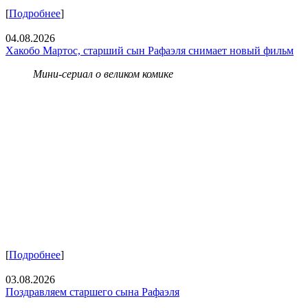
[
Подробнее
]
04.08.2026
Хакобо Мартос, старший сын Рафаэля снимает новый фильм
Мини-сериал о великом комике
[
Подробнее
]
03.08.2026
Поздравляем старшего сына Рафаэля