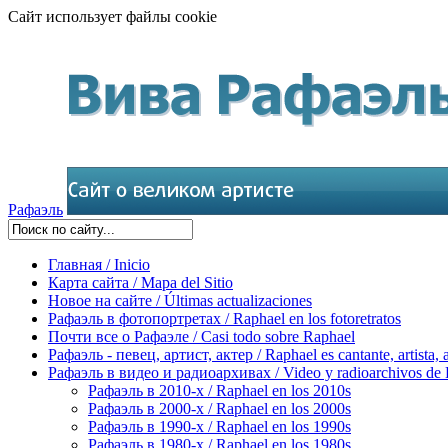
Сайт использует файлы cookie
Рафаэль
Главная / Inicio
Карта сайта / Mapa del Sitio
Новое на сайте / Últimas actualizaciones
Рафаэль в фотопортретах / Raphael en los fotoretratos
Почти все о Рафаэле / Casi todo sobre Raphael
Рафаэль - певец, артист, актер / Raphael es cantante, artista, 
Рафаэль в видео и радиоархивах / Video y radioarchivos de
Рафаэль в 2010-х / Raphael en los 2010s
Рафаэль в 2000-х / Raphael en los 2000s
Рафаэль в 1990-х / Raphael en los 1990s
Рафаэль в 1980-х / Raphael en los 1980s