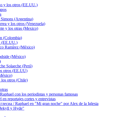
o y los otros (EE.UU.)
mpos
a
 Simons (Argentina)
rea y los otros (Venezuela)
te y los otras (Mexico)
ón (Colombia)
s (EE.UU.)
sco Ramírez (México)
odside (México)
)
che Solaeche (Perú)
os otros (EE.UU)
México)
los otros (Chile)
otras
hael con los periodistas y personas famosas
 reportajes cortes y entrevistas
сиа / Raphael en "Mi gran noche" por Alex de la Iglesia
ekyll y Hyde"