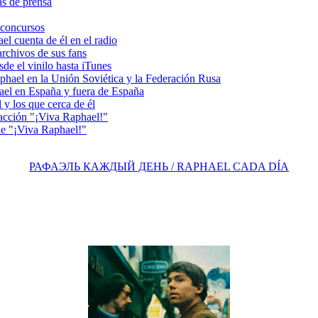
s de prensa
concursos
 cuenta de él en el radio
chivos de sus fans
e el vinilo hasta iTunes
el en la Unión Soviética y la Federación Rusa
el en España y fuera de España
y los que cerca de él
acción "¡Viva Raphael!"
e "¡Viva Raphael!"
РАФАЭЛЬ КАЖДЫЙ ДЕНЬ / RAPHAEL CADA DÍA