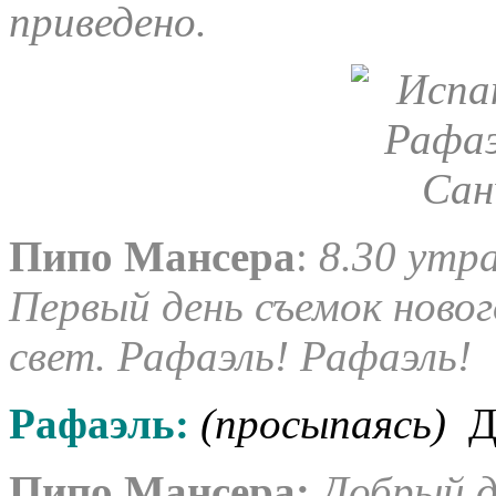
приведено.
Пипо Мансера
:
8.30 утр
Первый день съемок ново
свет.
Рафаэль! Рафаэль!
Рафаэль:
(просыпаясь)
Д
Пипо Мансера
:
Добрый де