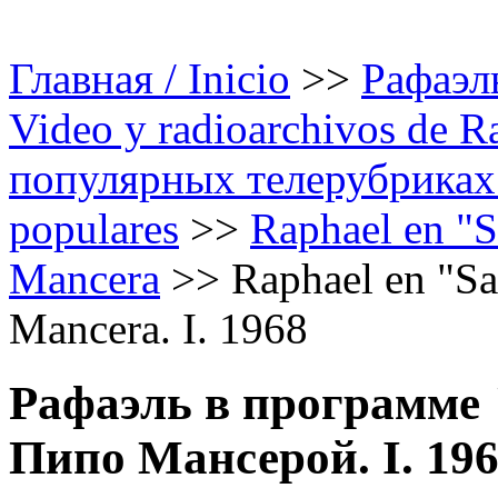
Главная / Inicio
>>
Рафаэль
Video y radioarchivos de R
популярных телерубриках /
populares
>>
Raphael en "S
Mancera
>>
Raphael en "Sa
Mancera. I. 1968
Рафаэль в программе "
Пипо Мансерой. I. 19