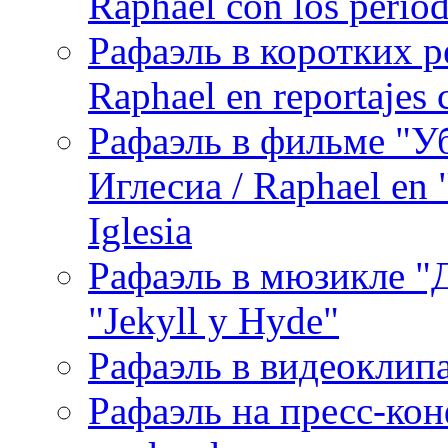
Raphael con los period
Рафаэль в коротких р
Raphael en reportajes c
Рафаэль в фильме "У
Иглесиа / Raphael en 
Iglesia
Рафаэль в мюзикле "Д
"Jekyll y Hyde"
Рафаэль в видеоклипах
Рафаэль на пресс-кон