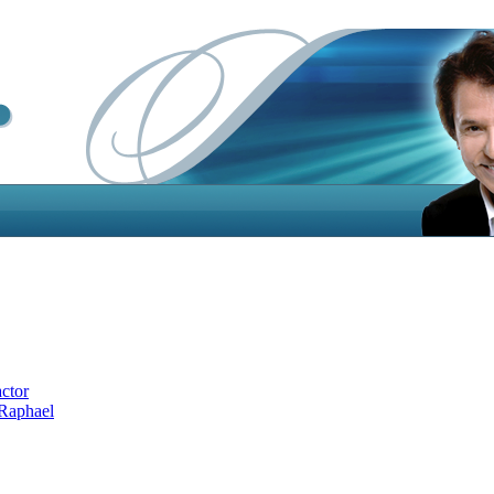
actor
 Raphael