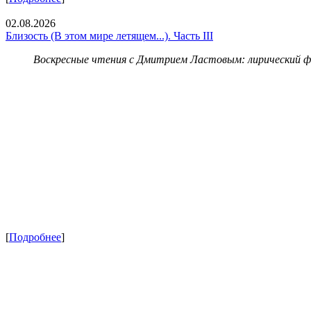
02.08.2026
Близость (В этом мире летящем...). Часть III
Воскресные чтения с Дмитрием Ластовым:
лирический 
[
Подробнее
]