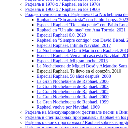
Рафаэль в 1970-х / Raphael en los 1970s
Рафаэль в 1960-х / Raphael en los 1960s
Рождественская ночь с Рафаэлем / La Nochebuena de
Raphael en "Sin anastesia" con Pablo Lopez. 202
Especial Raphael "De tanta gente" con Pablo Lop
Raphael en "Un año mas" con Ana Torroja. 2021
Especial Raphael 6.0. 2020
Raphael en "Siempre contigo" con David Bisbal. 
Especial Raphael. Infinita Navidad. 2017
La Nochebuena de Dani Martin con Raphael. 201
Especial Raphael. Ven a mi casa esta Navidad. 20
Especial Raphael. Mi gran noche. 2013
La Nochebuena de Miguel Bosé y Alejandro Sanz
Especial Raphael. Te llevo en el corazón. 2010
Especial Raphael. 50 años después. 2008
La Gran Nochebuena de Raphael. 2006
La Gran Nochebuena de Raphael. 2003
La Gran Nochebuena de Raphael. 2002
La Gran Nochebuena de Raphael. 2000
La Gran Nochebuena de Raphael. 1999
Raphael vuelve por Navidad. 1969
Рафаэль на Международном фестивале песни в Винье-де
Рафаэль в специальных программах / Raphael en los p
Рафаэль о своих программах / Raphael sobre sus prog
Рафаэль в документальных кинолентах и авторских реп