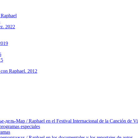
 Raphael
3
ez. 2022
2019
6
15
 con Raphael. 2012
ль-Мар / Raphael en el Festival Internacional de la Canción de Vi
rogramas especiales
ramas
ортажах / Raphael en los documentales y los reportajes de autor