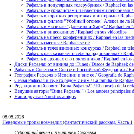
Рафаэль в популярных телерубриках / Raphael en las 
Рафаэль с журналистами и известными персонами / Rap
Рафаэль в коротких репортажах и интервью / Raphael en
Рафаэль в фильме "Убойный огонек" Алекса де ла Игле
Рафаэль в мюзикле "Джекилл и Хайд" / Raphael en "J
Рафаэль в видеоклипах / Raphael en sus videoclips
Рафаэль на пресс-конференциях / Raphael en las rueda
Рафаэль смеется / Raphael se ríe
Рафаэль в телевизионных конкурсах / Raphael en tele
Рафаэль рассказывает о себе на радиоканалах / Raphael
Рафаэль в архивах его поклонников / Raphael en los ar
Диски Рафаэля: от винила до iTunes / Discos de Raphael: desd
Рафаэль в Советском Союзе и Российской Федерации / Rapha
География Рафаэля в Испании и вне ее / Geografía de Rapha
Семья Рафаэля и те, кто рядом с ним / La familia de Raphael 
Редакционный совет "Вива Рафаэль!" / El consejo de la red
Ведущие авторы "Вива Рафаэль!" / Los autores principales d
Наши друзья / Nuestros amigos
08.08.2026
Неведомые тропы возмездия (фантастический рассказ). Часть 1
Субботний вечер с Дмитрием Седовым