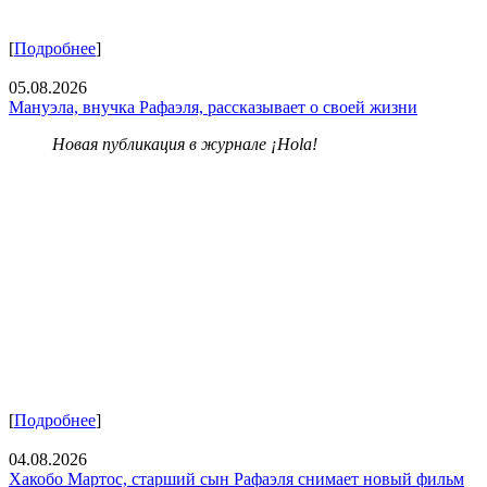
[
Подробнее
]
05.08.2026
Мануэла, внучка Рафаэля, рассказывает о своей жизни
Новая публикация в журнале ¡Hola!
[
Подробнее
]
04.08.2026
Хакобо Мартос, старший сын Рафаэля снимает новый фильм