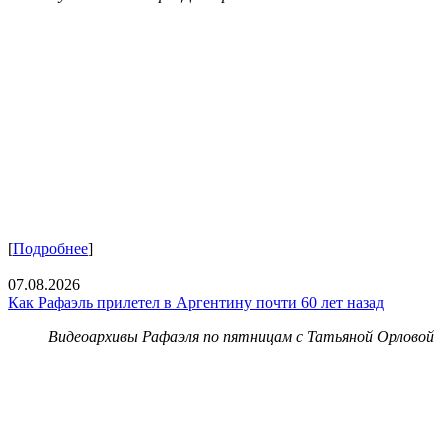
[
Подробнее
]
07.08.2026
Как Рафаэль прилетел в Аргентину почти 60 лет назад
Видеоархивы Рафаэля по пятницам с Татьяной Орловой