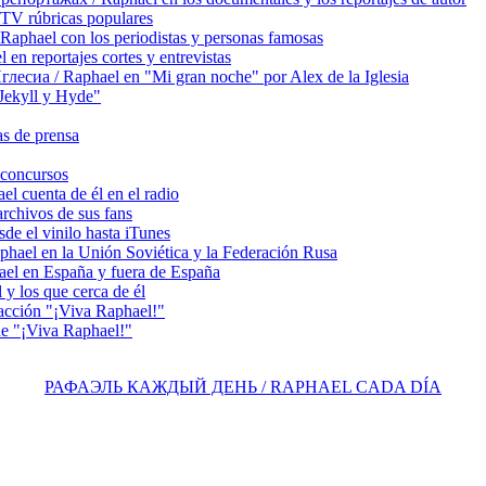
TV rúbricas populares
hael con los periodistas y personas famosas
 reportajes cortes y entrevistas
сиа / Raphael en "Mi gran noche" por Alex de la Iglesia
ekyll y Hyde"
s de prensa
concursos
 cuenta de él en el radio
chivos de sus fans
e el vinilo hasta iTunes
el en la Unión Soviética y la Federación Rusa
el en España y fuera de España
y los que cerca de él
acción "¡Viva Raphael!"
e "¡Viva Raphael!"
РАФАЭЛЬ КАЖДЫЙ ДЕНЬ / RAPHAEL CADA DÍA