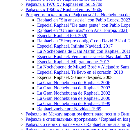
Рафаэль в 1970-х / Raphael en los 1970s
Рафаэль в 1960-х / Raphael en los 1960s
Рождественская ночь с Рафаэлем / La Nochebuena de
Raphael en "Sin anastesia" con Pablo Lopez. 202
Especial Raphael "De tanta gente" con Pablo Lop
Raphael en "Un año mas" con Ana Torroja. 2021
Especial Raphael 6.0. 2020
Raphael en "Siempre contigo" con David Bisbal. 
Especial Raphael. Infinita Navidad. 2017
La Nochebuena de Dani Martin con Raphael. 201
Especial Raphael. Ven a mi casa esta Navidad. 20
Especial Raphael. Mi gran noche. 2013
La Nochebuena de Miguel Bosé y Alejandro Sanz
Especial Raphael. Te llevo en el corazón. 2010
Especial Raphael. 50 años después. 2008
La Gran Nochebuena de Raphael. 2006
La Gran Nochebuena de Raphael. 2003
La Gran Nochebuena de Raphael. 2002
La Gran Nochebuena de Raphael. 2000
La Gran Nochebuena de Raphael. 1999
Raphael vuelve por Navidad. 1969
Рафаэль на Международном фестивале песни в Винье-де
Рафаэль в специальных программах / Raphael en los p
Рафаэль о своих программах / Raphael sobre sus prog
Рафаэль в документальных кинолентах и авторских реп