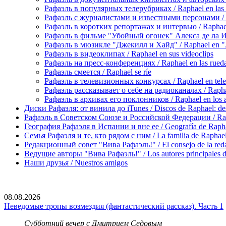
Рафаэль в популярных телерубриках / Raphael en las 
Рафаэль с журналистами и известными персонами / Rap
Рафаэль в коротких репортажах и интервью / Raphael en
Рафаэль в фильме "Убойный огонек" Алекса де ла Игле
Рафаэль в мюзикле "Джекилл и Хайд" / Raphael en "J
Рафаэль в видеоклипах / Raphael en sus videoclips
Рафаэль на пресс-конференциях / Raphael en las rueda
Рафаэль смеется / Raphael se ríe
Рафаэль в телевизионных конкурсах / Raphael en tele
Рафаэль рассказывает о себе на радиоканалах / Raphael
Рафаэль в архивах его поклонников / Raphael en los ar
Диски Рафаэля: от винила до iTunes / Discos de Raphael: desd
Рафаэль в Советском Союзе и Российской Федерации / Rapha
География Рафаэля в Испании и вне ее / Geografía de Rapha
Семья Рафаэля и те, кто рядом с ним / La familia de Raphael 
Редакционный совет "Вива Рафаэль!" / El consejo de la red
Ведущие авторы "Вива Рафаэль!" / Los autores principales d
Наши друзья / Nuestros amigos
08.08.2026
Неведомые тропы возмездия (фантастический рассказ). Часть 1
Субботний вечер с Дмитрием Седовым