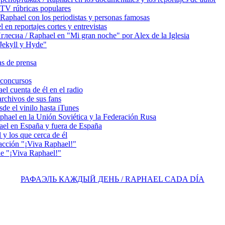
TV rúbricas populares
hael con los periodistas y personas famosas
 reportajes cortes y entrevistas
сиа / Raphael en "Mi gran noche" por Alex de la Iglesia
ekyll y Hyde"
s de prensa
concursos
 cuenta de él en el radio
chivos de sus fans
e el vinilo hasta iTunes
el en la Unión Soviética y la Federación Rusa
el en España y fuera de España
y los que cerca de él
acción "¡Viva Raphael!"
e "¡Viva Raphael!"
РАФАЭЛЬ КАЖДЫЙ ДЕНЬ / RAPHAEL CADA DÍA