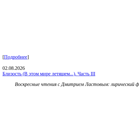
[
Подробнее
]
02.08.2026
Близость (В этом мире летящем...). Часть III
Воскресные чтения с Дмитрием Ластовым:
лирический 