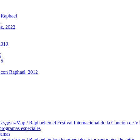
 Raphael
3
ez. 2022
2019
6
15
 con Raphael. 2012
ль-Мар / Raphael en el Festival Internacional de la Canción de Vi
rogramas especiales
ramas
ортажах / Raphael en los documentales y los reportajes de autor