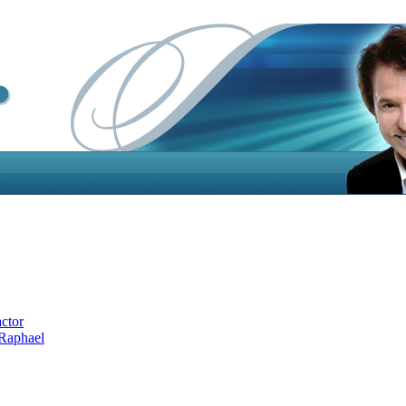
actor
 Raphael