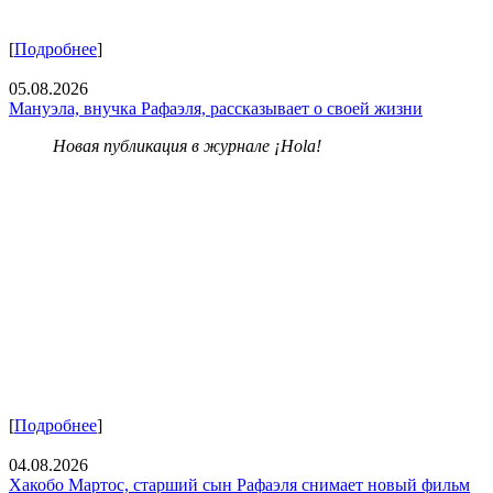
[
Подробнее
]
05.08.2026
Мануэла, внучка Рафаэля, рассказывает о своей жизни
Новая публикация в журнале ¡Hola!
[
Подробнее
]
04.08.2026
Хакобо Мартос, старший сын Рафаэля снимает новый фильм