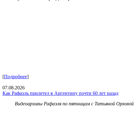
[
Подробнее
]
07.08.2026
Как Рафаэль прилетел в Аргентину почти 60 лет назад
Видеоархивы Рафаэля по пятницам с Татьяной Орловой