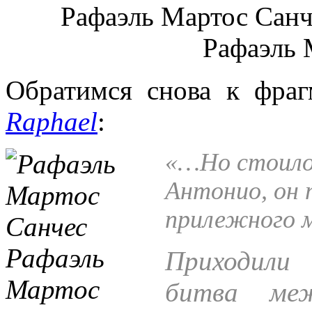
Обратимся снова к фра
Raphael
:
«…Но стоило 
Антонио, он 
прилежного м
Приходили 
битва ме