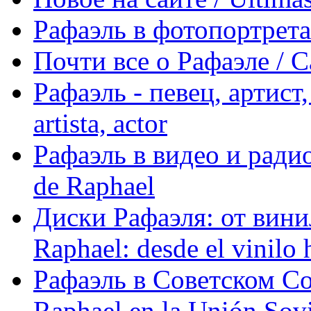
Рафаэль в фотопортретах 
Почти все о Рафаэле / C
Рафаэль - певец, артист, 
artista, actor
Рафаэль в видео и радио
de Raphael
Диски Рафаэля: от винил
Raphael: desde el vinilo 
Рафаэль в Советском С
Raphael en la Unión Sovi