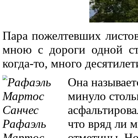
Пара пожелтевших листов
мною с дороги одной ст
когда-то, много десятиле
Она называе
минуло столь
асфальтировал
что вряд ли м
отметины. Но