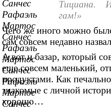
Тициана. И
гам!»
Чего же иного можно было
сам совсем недавно назва
А вот и базар, который с
еще совсем маленький, от
продуктами. Как печально 
знакомые с личной истори
хорошо…