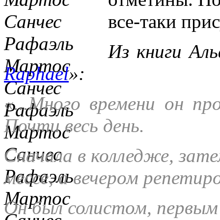
все-таки прис
Из книги Аль
Raphael
»:
«...Много времени он пр
Почти весь день.
Сначала в колледже, зат
мессе, а вечером репетиро
Он был солистом, первым