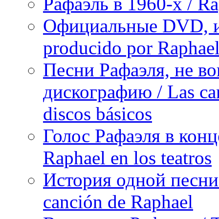
Рафаэль в 1960-х / Ra
Официальные DVD, и
producido por Raphae
Песни Рафаэля, не в
дискографию / Las can
discos básicos
Голос Рафаэля в конц
Raphael en los teatros
История одной песни Р
canción de Raphael