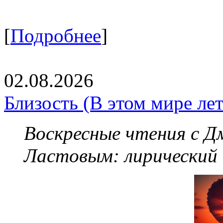
[
Подробнее
]
02.08.2026
Близость (В этом мире летя
Воскресные чтения с 
Ластовым:
лирический