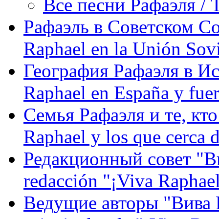
Все песни Рафаэля / T
Рафаэль в Советском С
Raphael en la Unión Sovi
География Рафаэля в Исп
Raphael en España y fue
Семья Рафаэля и те, кто
Raphael y los que cerca d
Редакционный совет "Вив
redacción "¡Viva Raphael
Ведущие авторы "Вива Р