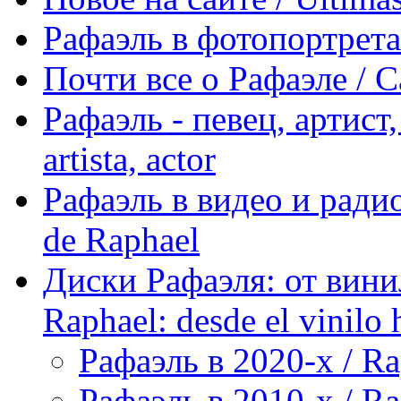
Рафаэль в фотопортретах 
Почти все о Рафаэле / C
Рафаэль - певец, артист, 
artista, actor
Рафаэль в видео и радио
de Raphael
Диски Рафаэля: от винил
Raphael: desde el vinilo 
Рафаэль в 2020-х / Ra
Рафаэль в 2010-х / Ra