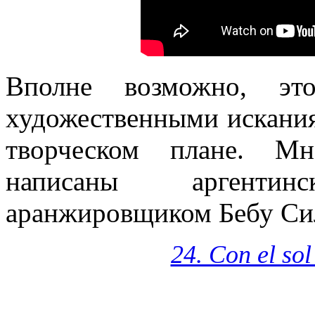
Вполне возможно, эт
художественными искания
творческом плане.
Мн
написаны аргенти
аранжировщиком Бебу Си
24. Con el so