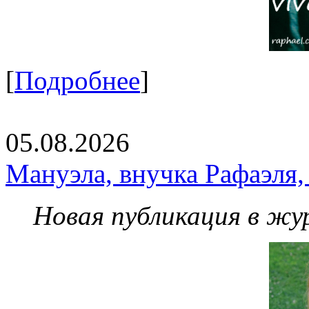
[
Подробнее
]
05.08.2026
Мануэла, внучка Рафаэля,
Новая публикация в жу