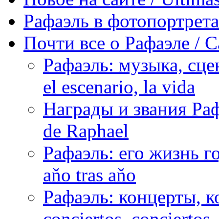
Рафаэль в фотопортретах 
Почти все о Рафаэле / C
Рафаэль: музыка, сцен
el escenario, la vida
Награды и звания Раф
de Raphael
Рафаэль: его жизнь го
aňo tras aňo
Рафаэль: концерты, ко
conciertos, сonciertos, 