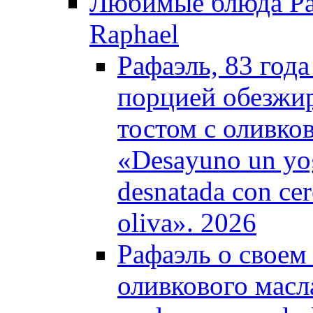
Любимые блюда Рафа
Raphael
Рафаэль, 83 год
порцией обезжир
тостом с оливков
«Desayuno un yog
desnatada con cer
oliva». 2026
Рафаэль о своем 
оливкового масла