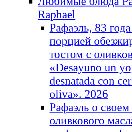
Любимые блюда Рафа
Raphael
Рафаэль, 83 год
порцией обезжир
тостом с оливков
«Desayuno un yog
desnatada con cer
oliva». 2026
Рафаэль о своем 
оливкового масла