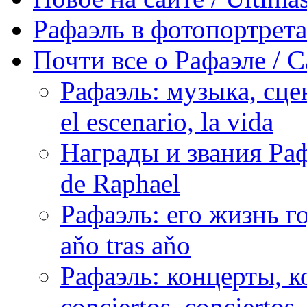
Рафаэль в фотопортретах 
Почти все о Рафаэле / C
Рафаэль: музыка, сцен
el escenario, la vida
Награды и звания Раф
de Raphael
Рафаэль: его жизнь го
aňo tras aňo
Рафаэль: концерты, ко
conciertos, сonciertos, 