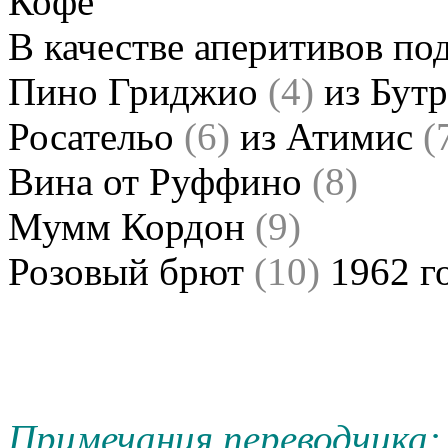
Кофе
В качестве аперитивов по
Пино Гриджио
(4)
из Бут
Росательо
(6)
из Атимис
(
Вина от Руффино
(8)
Мумм Кордон
(9)
Розовый брют
(10)
1962 г
Примечания переводчика: