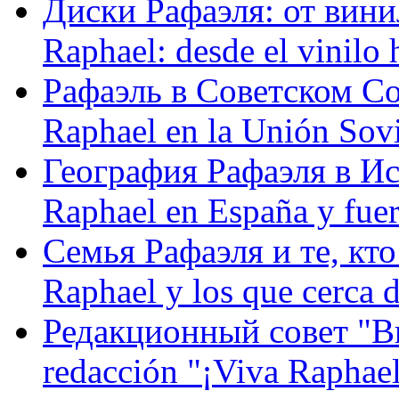
Диски Рафаэля: от винил
Raphael: desde el vinilo 
Рафаэль в Советском С
Raphael en la Unión Sovi
География Рафаэля в Исп
Raphael en España y fue
Семья Рафаэля и те, кто
Raphael y los que cerca d
Редакционный совет "Вив
redacción "¡Viva Raphael