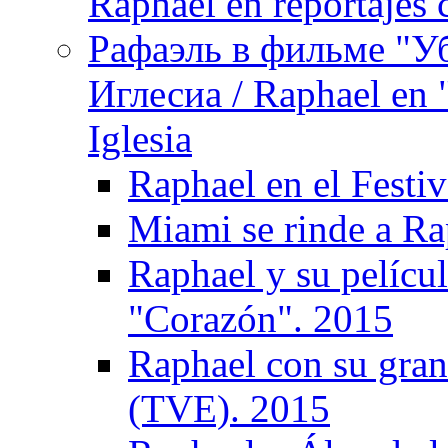
Raphael en reportajes c
Рафаэль в фильме "У
Иглесиа / Raphael en 
Iglesia
Raphael en el Festi
Miami se rinde a R
Raphael y su pelícu
"Corazón". 2015
Raphael con su gra
(TVE). 2015