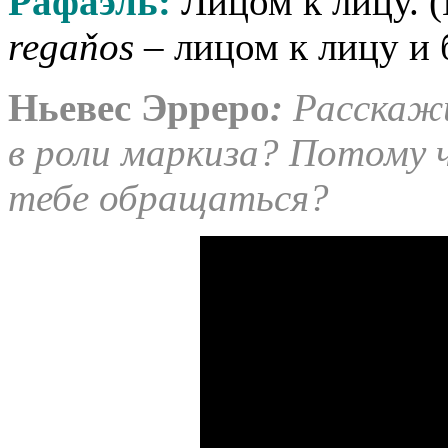
Рафаэль:
Лицом к лицу. 
regaňos
– лицом к лицу и 
Ньевес Эрреро
:
Расскажи
в роли маркиза? Потому 
тебе обращаться?