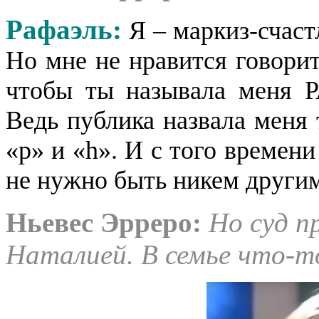
Рафаэль:
Я – маркиз-счастл
Но мне не нравится говорит
чтобы ты называла меня Р
Ведь публика назвала меня 
«p» и «h». И с того времени
не нужно быть никем други
Ньевес Эрреро
:
Но суд пр
Наталией. В семье что-т