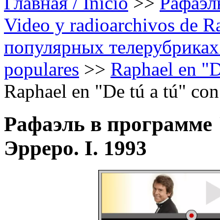
Главная / Inicio
>>
Рафаэль
Video y radioarchivos de R
популярных телерубриках /
populares
>>
Raphael en "D
Raphael en "De tú a tú" con
Рафаэль в программе "
Эрреро. I. 1993