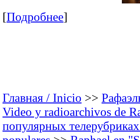
[
Подробнее
]
Главная / Inicio
>>
Рафаэль
Video y radioarchivos de R
популярных телерубриках /
populares
>>
Raphael en "S