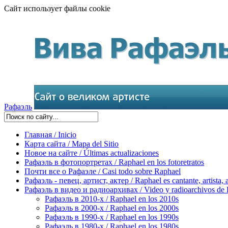
Сайт использует файлы cookie
Рафаэль
Главная / Inicio
Карта сайта / Mapa del Sitio
Новое на сайте / Últimas actualizaciones
Рафаэль в фотопортретах / Raphael en los fotoretratos
Почти все о Рафаэле / Casi todo sobre Raphael
Рафаэль - певец, артист, актер / Raphael es cantante, artista, 
Рафаэль в видео и радиоархивах / Video y radioarchivos de
Рафаэль в 2010-х / Raphael en los 2010s
Рафаэль в 2000-х / Raphael en los 2000s
Рафаэль в 1990-х / Raphael en los 1990s
Рафаэль в 1980-х / Raphael en los 1980s