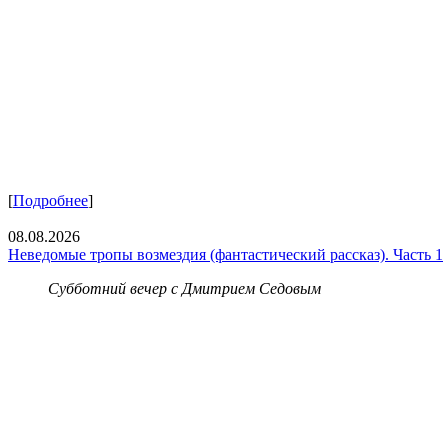
[
Подробнее
]
08.08.2026
Неведомые тропы возмездия (фантастический рассказ). Часть 1
Субботний вечер с Дмитрием Седовым