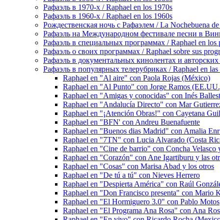
Рафаэль в 1970-х / Raphael en los 1970s
Рафаэль в 1960-х / Raphael en los 1960s
Рождественская ночь с Рафаэлем / La Nochebuena de
Рафаэль на Международном фестивале песни в Винье-де
Рафаэль в специальных программах / Raphael en los p
Рафаэль о своих программах / Raphael sobre sus prog
Рафаэль в документальных кинолентах и авторских реп
Рафаэль в популярных телерубриках / Raphael en las 
Raphael en "Al aire" con Paola Rojas (México)
Raphael en "Al Punto" con Jorge Ramos (EE.UU.
Raphael en "Amigas y conocidas" con Inés Balleste
Raphael en "Andalucía Directo" con Mar Gutierrez
Raphael en "¡Atención Obras!" con Cayetana Gui
Raphael en "BFN' con Andreu Buenafuente
Raphael en "Buenos dias Madrid" con Amalia Enri
Raphael en "7TN" con Lucia Alvarado (Costa Ric
Raphael en "Cine de barrio" con Concha Velasco y
Raphael en "Corazón" con Ane Igartiburu y las otr
Raphael en "Cosas" con Marisa Abad y los otros
Raphael en "De tú a tú" con Nieves Herrero
Raphael en "Despierta América" con Raúl Gonzále
Raphael en "Don Francisco presenta" con Mario 
Raphael en "El Hormiguero 3.0" con Pablo Motos
Raphael en "El Programa Ana Rosa" con Ana Ros
Raphael en "En vivo" con Ricardo Rocha (Mexic