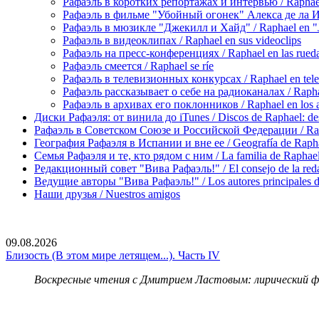
Рафаэль в коротких репортажах и интервью / Raphael en
Рафаэль в фильме "Убойный огонек" Алекса де ла Игле
Рафаэль в мюзикле "Джекилл и Хайд" / Raphael en "J
Рафаэль в видеоклипах / Raphael en sus videoclips
Рафаэль на пресс-конференциях / Raphael en las rueda
Рафаэль смеется / Raphael se ríe
Рафаэль в телевизионных конкурсах / Raphael en tele
Рафаэль рассказывает о себе на радиоканалах / Raphael
Рафаэль в архивах его поклонников / Raphael en los ar
Диски Рафаэля: от винила до iTunes / Discos de Raphael: desd
Рафаэль в Советском Союзе и Российской Федерации / Rapha
География Рафаэля в Испании и вне ее / Geografía de Rapha
Семья Рафаэля и те, кто рядом с ним / La familia de Raphael 
Редакционный совет "Вива Рафаэль!" / El consejo de la red
Ведущие авторы "Вива Рафаэль!" / Los autores principales d
Наши друзья / Nuestros amigos
09.08.2026
Близость (В этом мире летящем...). Часть IV
Воскресные чтения с Дмитрием Ластовым:
лирический 