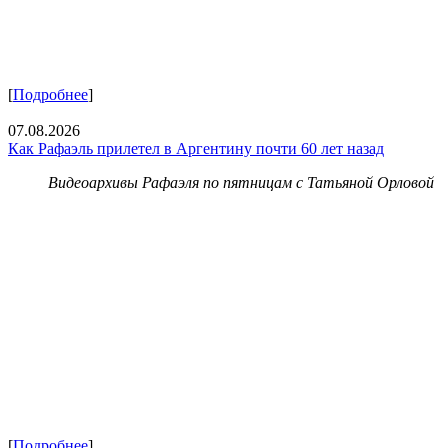
[
Подробнее
]
07.08.2026
Как Рафаэль прилетел в Аргентину почти 60 лет назад
Видеоархивы Рафаэля по пятницам с Татьяной Орловой
[
Подробнее
]