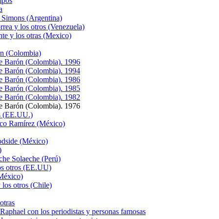
mpos
a
 Simons (Argentina)
rea y los otros (Venezuela)
te y los otras (Mexico)
ón (Colombia)
ge Barón (Colombia). 1996
ge Barón (Colombia). 1994
ge Barón (Colombia). 1986
ge Barón (Colombia). 1985
ge Barón (Colombia). 1982
ge Barón (Colombia). 1976
s (EE.UU.)
sco Ramírez (México)
odside (México)
)
che Solaeche (Perú)
os otros (EE.UU)
México)
los otros (Chile)
otras
hael con los periodistas y personas famosas