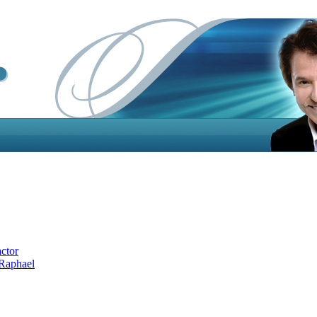
actor
 Raphael