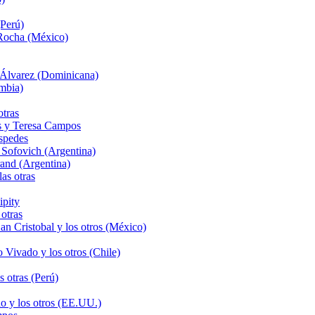
Perú)
 Rocha (México)
 Álvarez (Dominicana)
mbia)
tras
és y Teresa Campos
spedes
Sofovich (Argentina)
and (Argentina)
as otras
ipity
otras
n Cristobal y los otros (México)
Vivado y los otros (Chile)
 otras (Perú)
o y los otros (EE.UU.)