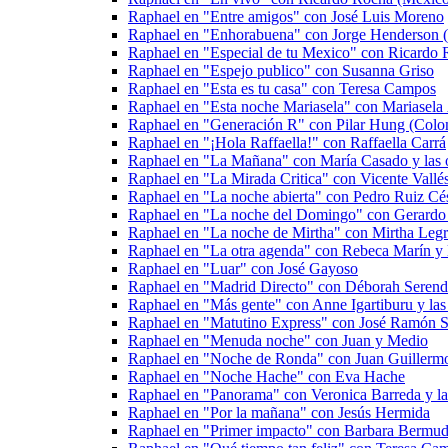
Raphael en "Entre amigos" con José Luis Moreno
Raphael en "Enhorabuena" con Jorge Henderson (
Raphael en "Especial de tu Mexico" con Ricardo
Raphael en "Espejo publico" con Susanna Griso
Raphael en "Esta es tu casa" con Teresa Campos
Raphael en "Esta noche Mariasela" con Mariasela
Raphael en "Generación R" con Pilar Hung (Colo
Raphael en "¡Hola Raffaella!" con Raffaella Carrá
Raphael en "La Mañana" con María Casado y las o
Raphael en "La Mirada Critica" con Vicente Vall
Raphael en "La noche abierta" con Pedro Ruiz Cé
Raphael en "La noche del Domingo" con Gerardo 
Raphael en "La noche de Mirtha" con Mirtha Legr
Raphael en "La otra agenda" con Rebeca Marín y l
Raphael en "Luar" con José Gayoso
Raphael en "Madrid Directo" con Déborah Serend
Raphael en "Más gente" con Anne Igartiburu y las 
Raphael en "Matutino Express" con José Ramón Sa
Raphael en "Menuda noche" con Juan y Medio
Raphael en "Noche de Ronda" con Juan Guillermo 
Raphael en "Noche Hache" con Eva Hache
Raphael en "Panorama" con Veronica Barreda y las
Raphael en "Por la mañana" con Jesús Hermida
Raphael en "Primer impacto" con Barbara Bermud