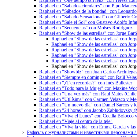
Raphael en "Qué tiempo tan feliz" con Teresa Ca
Raphael en "Sabados circulares" con Pipo Mancer
Raphael en "Sábados de la bondad" con Leonardo
Raphael en "Sabado Sensacional" con Gilberto Cor
Raphael en "Sale el Sol" con Gustavo Adolfo Infan
Raphael en "Secuencias" con Moises Rodriguez
Raphael en "Show de las estrellas" con Jorge Bar
Raphael en "Show de las estrellas" con Jor
Raphael en "Show de las estrellas" con Jor
Raphael en "Show de las estrellas" con Jor
Raphael en "Show de las estrellas" con Jor
Raphael en "Show de las estrellas" con Jor
Raphael en "Show de las estrellas" con Jor
Raphael en "Showbiz" con Juan Carlos Arciniega
Raphael en "Siempre en domingo" con Raúl Vela
Raphael en "¿T'en recordas?" con Inés Ballester
Raphael en "Todo para la Mujer" con Maxine Wo
Raphael en "Una vez más" con Raul Matos (Chile
Raphael en "Utilísima" con Carmen Velazco y Me
Raphael en "Un nuevo día" con Daniel Sarcos y l
Raphael en "24 horas" con Jacobo Zabludovsky (
Raphael en "Viva el Lunes" con Cecilia Bolocco y 
Raphael en "Viaje al centro de la tele"
Raphael en "Viva la vida" con Emma García y las 
Рафаэль с журналистами и известными персонами / Rap