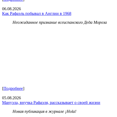
06.08.2026
Как Рафаэль побывал в Англии в 1968
Неожиданное признание всеиспанского Деда Мороза
[
Подробнее
]
05.08.2026
Мануэла, внучка Рафаэля, рассказывает о своей жизни
Новая публикация в журнале ¡Hola!