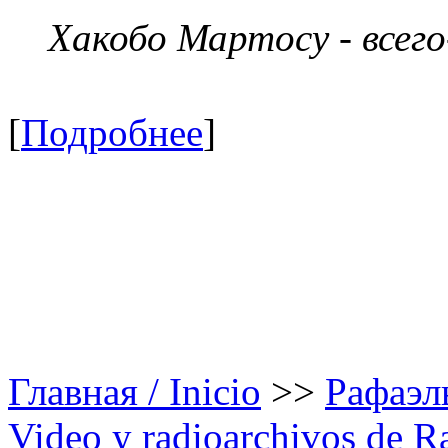
Хакобо Мартосу - всег
[
Подробнее
]
Главная / Inicio
>>
Рафаэль
Video y radioarchivos de R