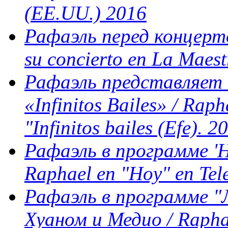
(EE.UU.) 2016
Рафаэль перед концерто
su concierto en La Maes
Рафаэль представляет 
«Infinitos Bailes» / Rap
"Infinitos bailes (Efe). 2
Рафаэль в программе 'Ho
Raphael en "Hoy" en Tel
Рафаэль в программе "Л
Хуаном и Медио / Raphae