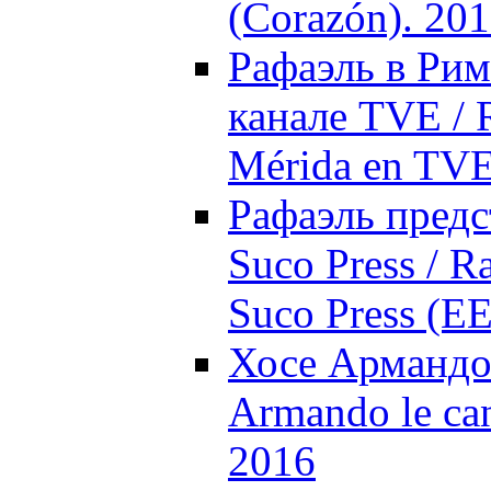
(Corazón). 20
Рафаэль в Рим
канале TVE / 
Mérida en TVE
Рафаэль предс
Suco Press / R
Suco Press (E
Хосе Армандо 
Armando le can
2016