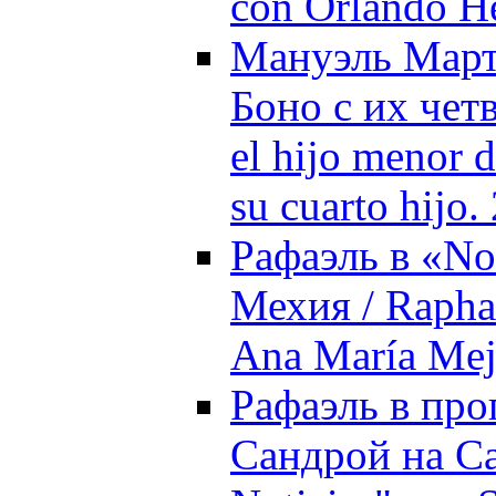
con Orlando He
Мануэль Март
Боно с их чет
el hijo menor 
su cuarto hijo.
Рафаэль в «No
Мехия / Raphae
Ana María Mej
Рафаэль в про
Сандрой на Ca