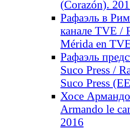
(Corazón). 20
Рафаэль в Рим
канале TVE / 
Mérida en TVE
Рафаэль предс
Suco Press / R
Suco Press (E
Хосе Армандо 
Armando le can
2016