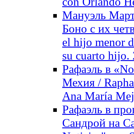
con Orlando He
Мануэль Март
Боно с их чет
el hijo menor 
su cuarto hijo.
Рафаэль в «No
Мехия / Raphae
Ana María Mej
Рафаэль в про
Сандрой на Ca