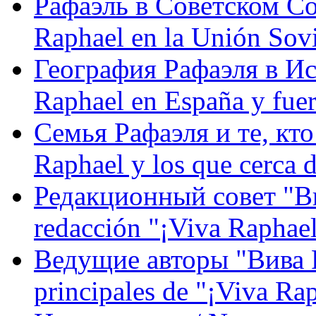
Рафаэль в Советском С
Raphael en la Unión Sovi
География Рафаэля в Исп
Raphael en España y fue
Семья Рафаэля и те, кто
Raphael y los que cerca d
Редакционный совет "Вив
redacción "¡Viva Raphael
Ведущие авторы "Вива Р
principales de "¡Viva Ra