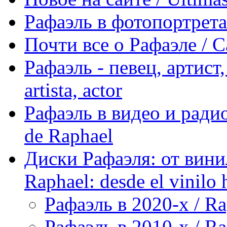
Рафаэль в фотопортретах 
Почти все о Рафаэле / C
Рафаэль - певец, артист, 
artista, actor
Рафаэль в видео и радио
de Raphael
Диски Рафаэля: от винил
Raphael: desde el vinilo 
Рафаэль в 2020-х / Ra
Рафаэль в 2010-х / Ra