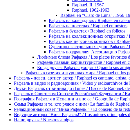
Raphael. II. 1967
Raphael. 1962-1963
Raphael en "Claro de Luna". 1966-1
Рафаэль на календарях / Raphael en calend
Рафаэль на постерах / Raphael en pósters
Рафаэль в буклетах / Raphael en folletos
Рафаэль на коллекционных открытках / Rap
Рафаэль как персонаж комиксов / Raphael 
Сувениры гастрольных турне Рафаэля / Los
Рафаэль поздравляет Ассоциацию Рафаэли
Любимые блюда Рафаэля / Los platos favoritos 
Рафаэль глазами карикатуристов / Raphael en ca
Когда друзья Рафаэля уходят / Quando sus amigo
Рафаэль в газетах и журналах мира / Raphael en los pe
Рафаэль - певец, артист, актер / Raphael es cantante, artista, 
Рафаэль в видео и радиоархивах / Video y radioarchivos de
Диски Рафаэля: от винила до iTunes / Discos de Raphael: desd
Рафаэль в Советском Союзе и Российской Федерации / Rapha
География Рафаэля в Испании и вне ее / Geografía de Rapha
Семья Рафаэля и те, кто рядом с ним / La familia de Raphael 
Редакционный совет "Вива Рафаэль!" / El consejo de la red
Ведущие авторы "Вива Рафаэль!" / Los autores principales d
Наши друзья / Nuestros amigos