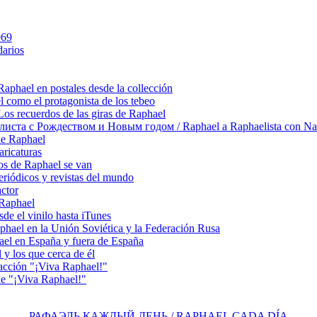
969
arios
hael en postales desde la collección
como el protagonista de los tebeo
 recuerdos de las giras de Raphael
ста с Рождеством и Новым годом / Raphael a Raphaelista con Na
de Raphael
ricaturas
s de Raphael se van
riódicos y revistas del mundo
actor
 Raphael
e el vinilo hasta iTunes
el en la Unión Soviética y la Federación Rusa
el en España y fuera de España
y los que cerca de él
acción "¡Viva Raphael!"
e "¡Viva Raphael!"
РАФАЭЛЬ КАЖДЫЙ ДЕНЬ / RAPHAEL CADA DÍA