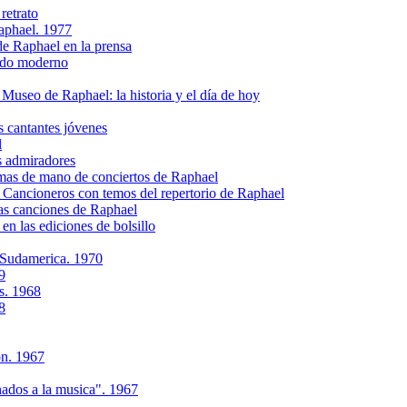
retrato
aphael. 1977
 Raphael en la prensa
ndo moderno
seo de Raphael: la historia y el día de hoy
cantantes jóvenes
l
 admiradores
s de mano de conciertos de Raphael
ancioneros con temos del repertorio de Raphael
as canciones de Raphael
 las ediciones de bolsillo
 Sudamerica. 1970
9
s. 1968
8
ón. 1967
nados a la musica". 1967