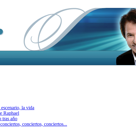
escenario, la vida
e Raphael
 tras aňo
ciertos, сonciertos, сonciertos...