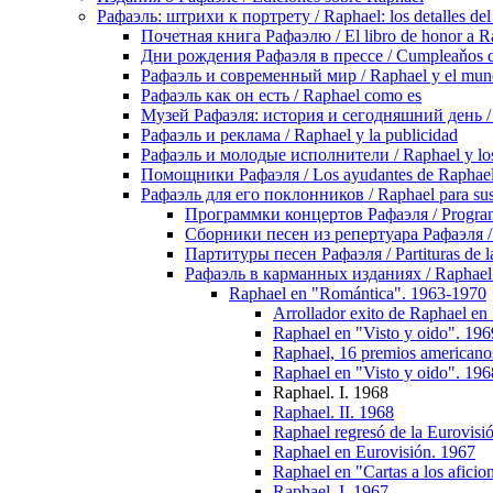
Рафаэль: штрихи к портрету / Raphael: los detalles del 
Почетная книга Рафаэлю / El libro de honor a R
Дни рождения Рафаэля в прессе / Cumpleaňos de
Рафаэль и современный мир / Raphael y el mu
Рафаэль как он есть / Raphael como es
Музей Рафаэля: история и сегодняшний день / Mu
Рафаэль и реклама / Raphael y la publicidad
Рафаэль и молодые исполнители / Raphael y los 
Помощники Рафаэля / Los ayudantes de Raphae
Рафаэль для его поклонников / Raphael para sus
Программки концертов Рафаэля / Programa
Сборники песен из репертуара Рафаэля / C
Партитуры песен Рафаэля / Partituras de l
Рафаэль в карманных изданиях / Raphael en
Raphael en "Romántica". 1963-1970
Arrollador exito de Raphael en
Raphael en "Visto y oido". 196
Raphael, 16 premios americano
Raphael en "Visto y oido". 196
Raphael. I. 1968
Raphael. II. 1968
Raphael regresó de la Eurovisi
Raphael en Eurovisión. 1967
Raphael en "Cartas a los aficio
Raphael. I. 1967