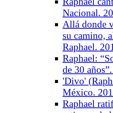
Raphael cant
Nacional. 2
Allá donde v
su camino, a
Raphael. 20
Raphael: “So
de 30 años”
'Divo' (Raph
México. 20
Raphael rati