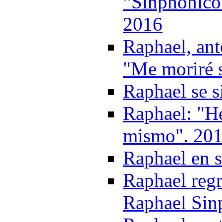
“Sinphonico”
2016
Raphael, ant
"Me moriré 
Raphael se s
Raphael: "H
mismo". 20
Raphael en 
Raphael reg
Raphael Sin