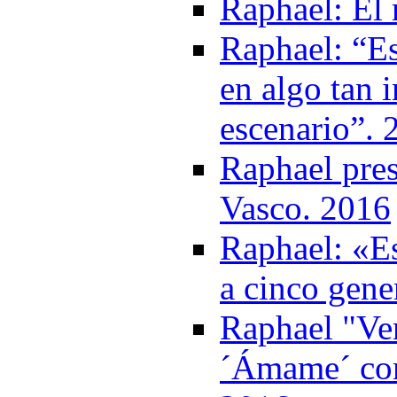
Raphael: El 
Raphael: “E
en algo tan 
escenario”. 
Raphael pres
Vasco. 2016
Raphael: «Es
a cinco gene
Raphael "Ver
´Ámame´ com