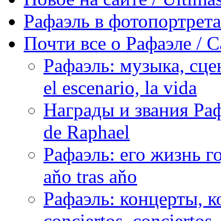
Рафаэль в фотопортретах 
Почти все о Рафаэле / C
Рафаэль: музыка, сцен
el escenario, la vida
Награды и звания Раф
de Raphael
Рафаэль: его жизнь го
aňo tras aňo
Рафаэль: концерты, ко
conciertos, сonciertos, 