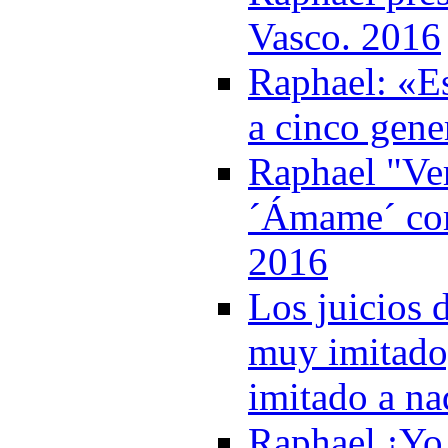
Vasco. 2016
Raphael: «Es
a cinco gene
Raphael "Ver
´Ámame´ com
2016
Los juicios 
muy imitado
imitado a na
Raphael ¡Yo