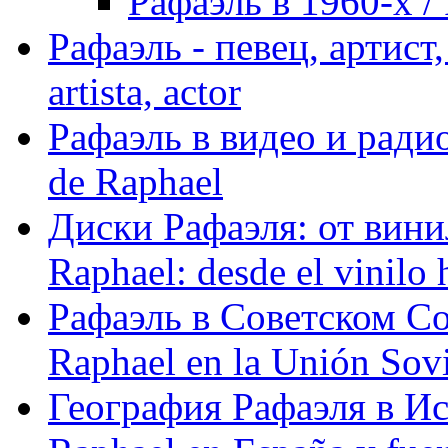
Рафаэль в 1960-х / 
Рафаэль - певец, артист, 
artista, actor
Рафаэль в видео и радио
de Raphael
Диски Рафаэля: от винил
Raphael: desde el vinilo 
Рафаэль в Советском С
Raphael en la Unión Sovi
География Рафаэля в Исп