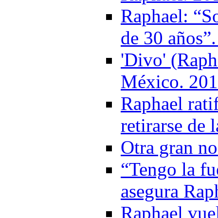
Raphael: “So
de 30 años”
'Divo' (Raph
México. 20
Raphael rati
retirarse de
Otra gran n
“Tengo la fu
asegura Rap
Raphael vuel