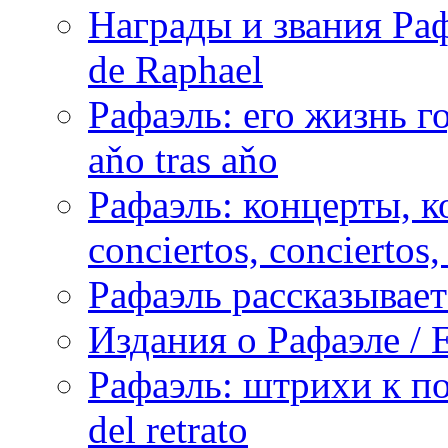
Награды и звания Раф
de Raphael
Рафаэль: его жизнь го
aňo tras aňo
Рафаэль: концерты, ко
conciertos, сonciertos, 
Рафаэль рассказывает 
Издания о Рафаэле / E
Рафаэль: штрихи к пор
del retrato