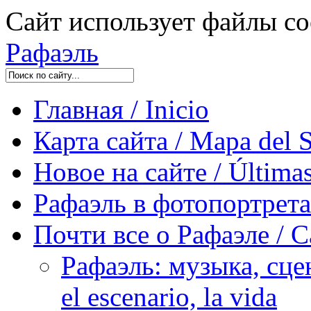
Сайт использует файлы co
Рафаэль
Главная / Inicio
Карта сайта / Mapa del S
Новое на сайте / Últimas
Рафаэль в фотопортретах 
Почти все о Рафаэле / C
Рафаэль: музыка, сцен
el escenario, la vida