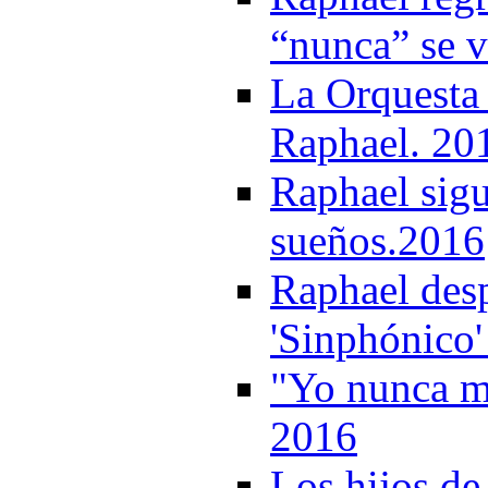
“nunca” se v
La Orquesta
Raphael. 20
Raphael sigu
sueños.2016
Raphael desp
'Sinphónico'
"Yo nunca me
2016
Los hijos de