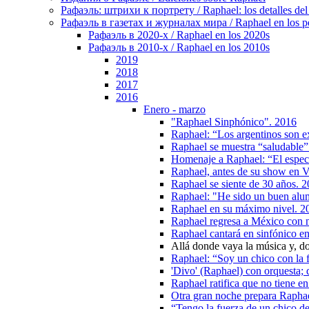
Рафаэль: штрихи к портрету / Raphael: los detalles del 
Рафаэль в газетах и журналах мира / Raphael en los pe
Рафаэль в 2020-х / Raphael en los 2020s
Рафаэль в 2010-х / Raphael en los 2010s
2019
2018
2017
2016
Enero - marzo
"Raphael Sinphónico". 2016
Raphael: “Los argentinos son ex
Raphael se muestra “saludable” 
Homenaje a Raphael: “El espect
Raphael, antes de su show en V
Raphael se siente de 30 años. 
Raphael: "He sido un buen al
Raphael en su máximo nivel. 2
Raphael regresa a México con 
Raphael cantará en sinfónico e
Allá donde vaya la música y, d
Raphael: “Soy un chico con la 
'Divo' (Raphael) con orquesta;
Raphael ratifica que no tiene en
Otra gran noche prepara Rapha
“Tengo la fuerza de un chico d