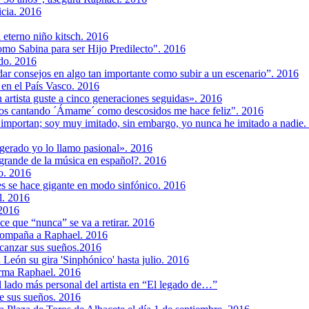
cia. 2016
n eterno niño kitsch. 2016
omo Sabina para ser Hijo Predilecto". 2016
do. 2016
r consejos en algo tan importante como subir a un escenario”. 2016
en el País Vasco. 2016
artista guste a cinco generaciones seguidas». 2016
ños cantando ´Ámame´ como descosidos me hace feliz". 2016
 importan; soy muy imitado, sin embargo, yo nunca he imitado a nadie.
gerado yo lo llamo pasional». 2016
 grande de la música en español?. 2016
o. 2016
es se hace gigante en modo sinfónico. 2016
l. 2016
 2016
ce que “nunca” se va a retirar. 2016
compaña a Raphael. 2016
lcanzar sus sueños.2016
 León su gira 'Sinphónico' hasta julio. 2016
irma Raphael. 2016
 lado más personal del artista en “El legado de…”
e sus sueños. 2016