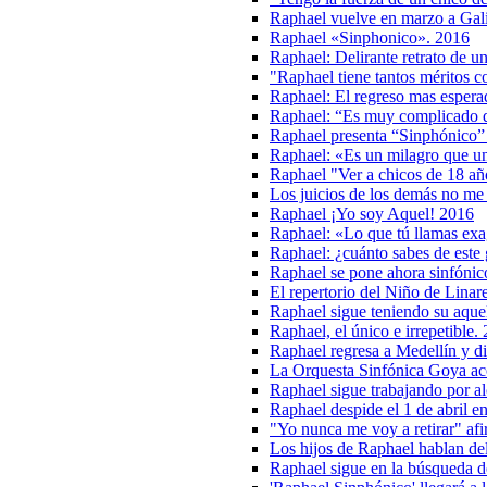
Raphael vuelve en marzo a Gali
Raphael «Sinphonico». 2016
Raphael: Delirante retrato de u
"Raphael tiene tantos méritos c
Raphael: El regreso mas espera
Raphael: “Es muy complicado da
Raphael presenta “Sinphónico” 
Raphael: «Es un milagro que un 
Raphael "Ver a chicos de 18 a
Los juicios de los demás no me
Raphael ¡Yo soy Aquel! 2016
Raphael: «Lo que tú llamas exa
Raphael: ¿cuánto sabes de este
Raphael se pone ahora sinfónic
El repertorio del Niño de Linar
Raphael sigue teniendo su aque
Raphael, el único e irrepetible.
Raphael regresa a Medellín y di
La Orquesta Sinfónica Goya a
Raphael sigue trabajando por a
Raphael despide el 1 de abril en
"Yo nunca me voy a retirar" af
Los hijos de Raphael hablan del
Raphael sigue en la búsqueda d