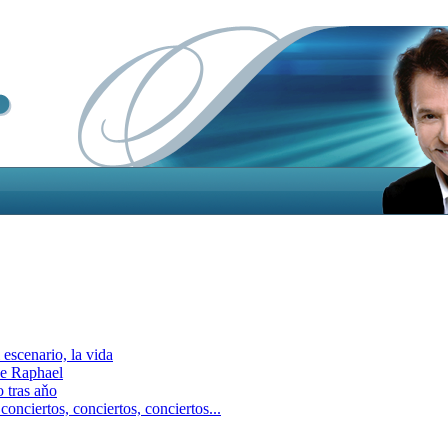
escenario, la vida
e Raphael
 tras aňo
ciertos, сonciertos, сonciertos...