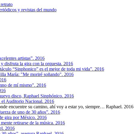
retrato
riódicos y revistas del mundo
celentes artistas”. 2016
y disfruta la gira con la orquesta. 2016
áculo “Sinphonico” es el mejor de toda mi vida”. 2016
illa María: "Me moriré soñando". 2016
2016
umno de mí mismo". 2016
016
nuevo disco, Raphael Sinphónico. 2016
n el Auditorio Nacional. 2016
onde encuentre su camino, ahí voy a estar yo, siempre… Raphael. 2016
fuerza de uno de 30 años”. 2016
 de gira por México. 2016
 mente retirarse de la música. 2016
el. 2016
e 30 años”, asegura Raphael. 2016