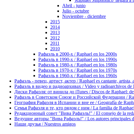
'Raphael Sinphónico' llegará a 
Abril - junio
Julio - octubre
Noviembre - diciembre
2015
2014
2013
2012
2011
2010
Рафаэль в 2000-х / Raphael en los 2000s
Рафаэль в 1990-х / Raphael en los 1990s
Рафаэль в 1980-х / Raphael en los 1980s
Рафаэль в 1970-х / Raphael en los 1970s
Рафаэль в 1960-х / Raphael en los 1960s
Рафаэль - певец, артист, актер / Raphael es cantante, artista, 
Рафаэль в видео и радиоархивах / Video y radioarchivos de
Диски Рафаэля: от винила до iTunes / Discos de Raphael: desd
Рафаэль в Советском Союзе и Российской Федерации / Rapha
География Рафаэля в Испании и вне ее / Geografía de Rapha
Семья Рафаэля и те, кто рядом с ним / La familia de Raphael 
Редакционный совет "Вива Рафаэль!" / El consejo de la red
Ведущие авторы "Вива Рафаэль!" / Los autores principales d
Наши друзья / Nuestros amigos