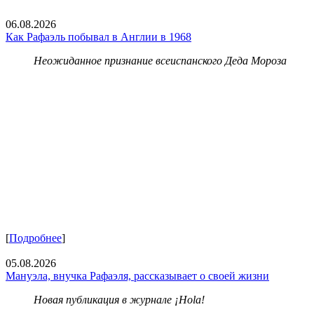
06.08.2026
Как Рафаэль побывал в Англии в 1968
Неожиданное признание всеиспанского Деда Мороза
[
Подробнее
]
05.08.2026
Мануэла, внучка Рафаэля, рассказывает о своей жизни
Новая публикация в журнале ¡Hola!