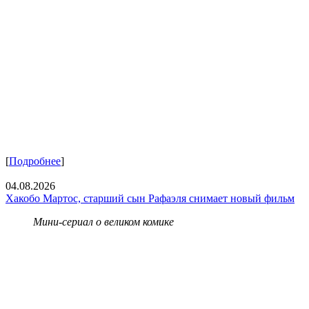
[
Подробнее
]
04.08.2026
Хакобо Мартос, старший сын Рафаэля снимает новый фильм
Мини-сериал о великом комике