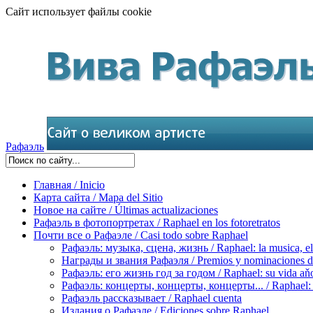
Сайт использует файлы cookie
Рафаэль
Главная / Inicio
Карта сайта / Mapa del Sitio
Новое на сайте / Últimas actualizaciones
Рафаэль в фотопортретах / Raphael en los fotoretratos
Почти все о Рафаэле / Casi todo sobre Raphael
Рафаэль: музыка, сцена, жизнь / Raphael: la musica, el 
Награды и звания Рафаэля / Premios y nominaciones d
Рафаэль: его жизнь год за годом / Raphael: su vida aňo
Рафаэль: концерты, концерты, концерты... / Raphael: con
Рафаэль рассказывает / Raphael cuenta
Издания о Рафаэле / Ediciones sobre Raphael