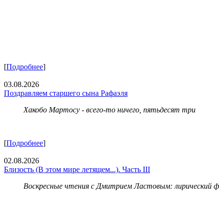
[
Подробнее
]
03.08.2026
Поздравляем старшего сына Рафаэля
Хакобо Мартосу - всего-то ничего, пятьдесят три
[
Подробнее
]
02.08.2026
Близость (В этом мире летящем...). Часть III
Воскресные чтения с Дмитрием Ластовым:
лирический 