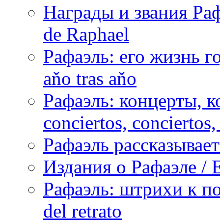
Награды и звания Раф
de Raphael
Рафаэль: его жизнь го
aňo tras aňo
Рафаэль: концерты, ко
conciertos, сonciertos, 
Рафаэль рассказывает 
Издания о Рафаэле / E
Рафаэль: штрихи к пор
del retrato