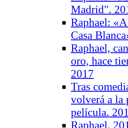
Madrid". 20
Raphael: «A 
Casa Blanca
Raphael, can
oro, hace ti
2017
Tras comedia
volverá a la
película. 20
Raphael. 20