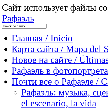
Сайт использует файлы co
Рафаэль
Главная / Inicio
Карта сайта / Mapa del S
Новое на сайте / Últimas
Рафаэль в фотопортретах 
Почти все о Рафаэле / C
Рафаэль: музыка, сцен
el escenario, la vida