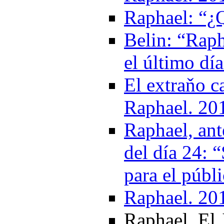
Raphael: “¿
Belin: “Raph
el último dí
El extraňo c
Raphael. 20
Raphael, ant
del día 24: 
para el públ
Raphael. 20
Raphael, El 