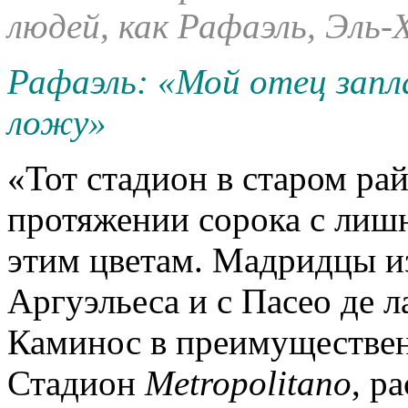
людей, как Рафаэль, Эль-
Рафаэль: «Мой отец заплак
ложу»
«Тот стадион в старом ра
протяжении сорока с лиш
этим цветам. Мадридцы из
Аргуэльеса и с Пасео де 
Каминос в преимуществен
Стадион
Metropolitano
, р