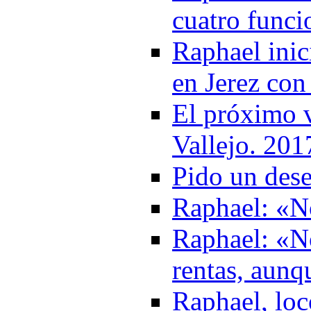
cuatro funci
Raphael inic
en Jerez con
El próximo v
Vallejo. 201
Pido un des
Raphael: «N
Raphael: «No
rentas, aunq
Raphael, loc