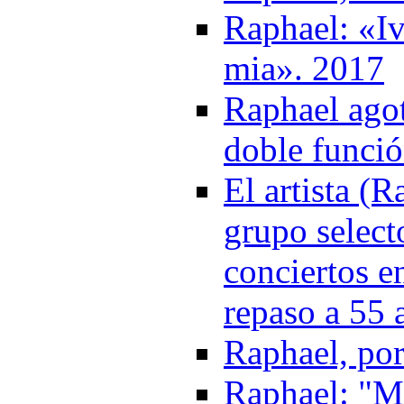
Raphael: «Iv
mia». 2017
Raphael agot
doble funció
El artista (
grupo select
conciertos e
repaso a 55 
Raphael, por
Raphael: "Me