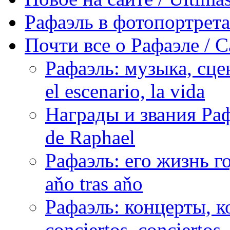
Рафаэль в фотопортретах 
Почти все о Рафаэле / C
Рафаэль: музыка, сцен
el escenario, la vida
Награды и звания Раф
de Raphael
Рафаэль: его жизнь го
aňo tras aňo
Рафаэль: концерты, ко
conciertos, сonciertos, 