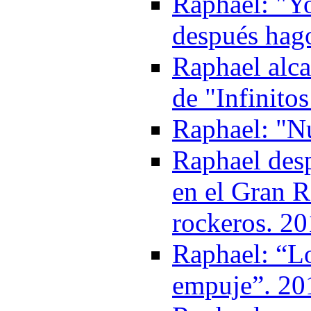
Raphael: "Y
después hago
Raphael alca
de "Infinitos
Raphael: "Nu
Raphael des
en el Gran R
rockeros. 2
Raphael: “Lo
empuje”. 20