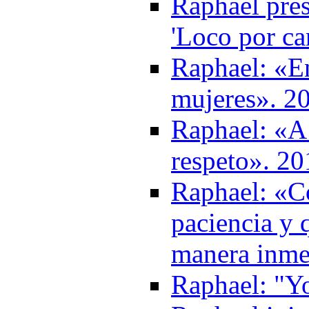
Raphael pres
'Loco por ca
Raphael: «
mujeres». 2
Raphael: «A 
respeto». 20
Raphael: «Co
paciencia y 
manera inme
Raphael: "Y