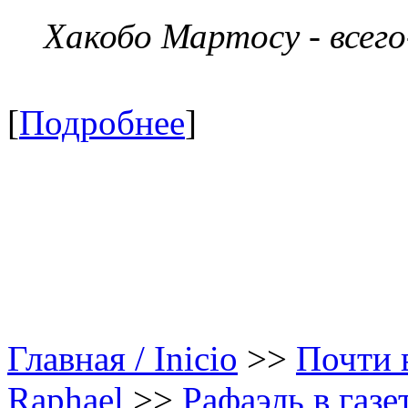
Хакобо Мартосу - всег
[
Подробнее
]
Главная / Inicio
>>
Почти в
Raphael
>>
Рафаэль в газе