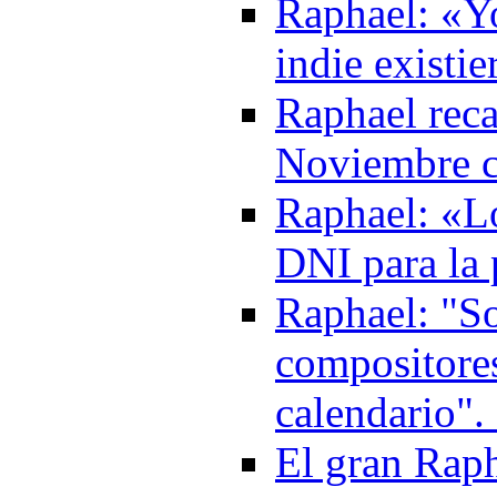
Raphael: «Yo
indie existi
Raphael reca
Noviembre c
Raphael: «Lo
DNI para la 
Raphael: "S
compositores
calendario".
El gran Raph