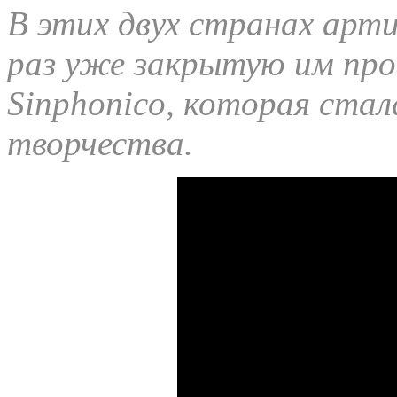
В этих двух странах арт
раз уже закрытую им про
Sinphonico, которая стал
творчества.