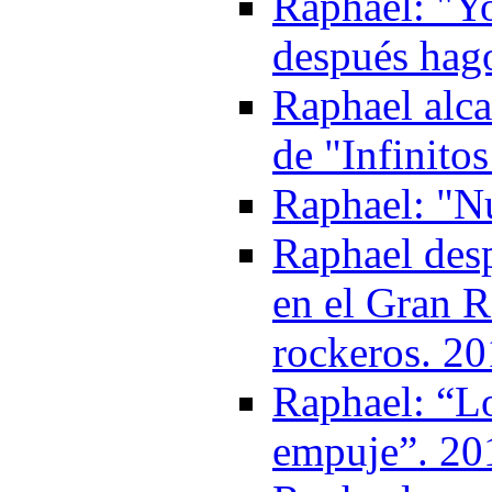
Raphael: "Y
después hago
Raphael alca
de "Infinitos
Raphael: "Nu
Raphael des
en el Gran R
rockeros. 2
Raphael: “Lo
empuje”. 20