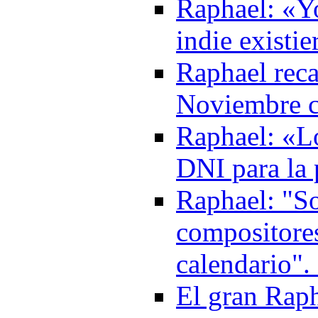
Raphael: «Yo
indie existi
Raphael reca
Noviembre c
Raphael: «Lo
DNI para la 
Raphael: "S
compositores
calendario".
El gran Raph