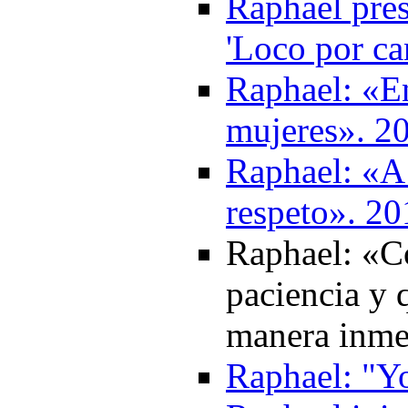
Raphael pres
'Loco por ca
Raphael: «
mujeres». 2
Raphael: «A 
respeto». 20
Raphael: «Co
paciencia y 
manera inme
Raphael: "Y