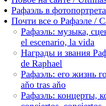
Рафаэль в фотопортретах 
Почти все о Рафаэле / C
Рафаэль: музыка, сцен
el escenario, la vida
Награды и звания Раф
de Raphael
Рафаэль: его жизнь го
aňo tras aňo
Рафаэль: концерты, ко
conciertos, сonciertos, 