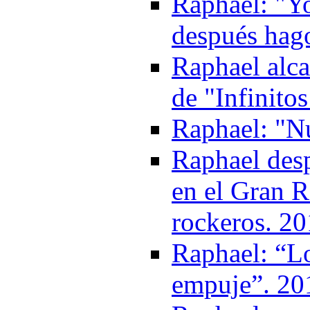
Raphael: "Y
después hago
Raphael alca
de "Infinitos
Raphael: "Nu
Raphael des
en el Gran R
rockeros. 2
Raphael: “Lo
empuje”. 20