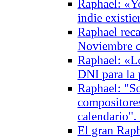
Raphael: «Yo
indie existi
Raphael reca
Noviembre c
Raphael: «Lo
DNI para la 
Raphael: "S
compositores
calendario".
El gran Raph