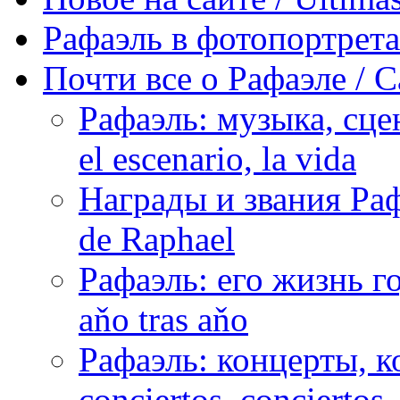
Рафаэль в фотопортретах 
Почти все о Рафаэле / C
Рафаэль: музыка, сцен
el escenario, la vida
Награды и звания Раф
de Raphael
Рафаэль: его жизнь го
aňo tras aňo
Рафаэль: концерты, ко
conciertos, сonciertos, 