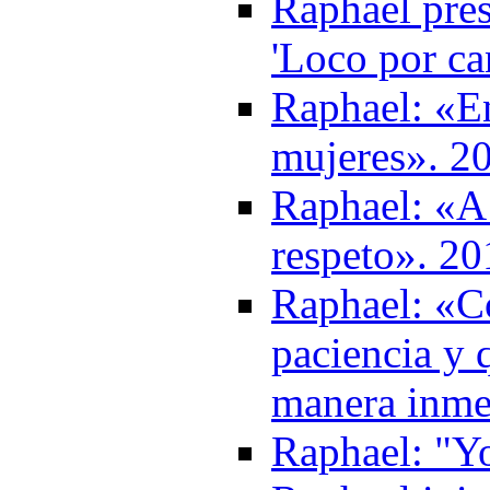
Raphael pres
'Loco por ca
Raphael: «
mujeres». 2
Raphael: «A 
respeto». 20
Raphael: «Co
paciencia y 
manera inme
Raphael: "Y