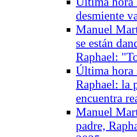
Última hora 
desmiente va
Manuel Marto
se están dan
Raphael: "T
Última hora 
Raphael: la 
encuentra re
Manuel Marto
padre, Rapha