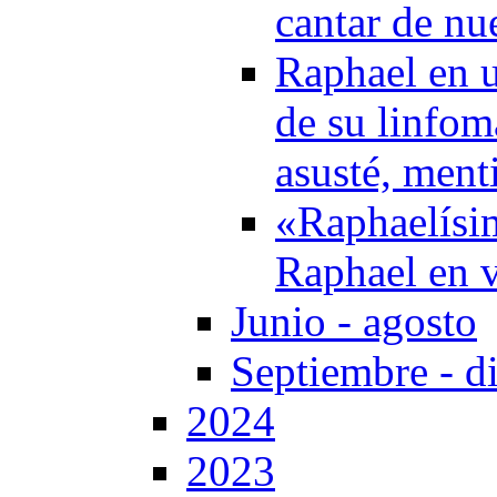
cantar de nu
Raphael en u
de su linfom
asusté, ment
«Raphaelísi
Raphael en 
Junio - agosto
Septiembre - d
2024
2023