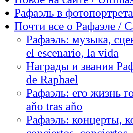
Рафаэль в фотопортретах 
Почти все о Рафаэле / C
Рафаэль: музыка, сцен
el escenario, la vida
Награды и звания Раф
de Raphael
Рафаэль: его жизнь го
aňo tras aňo
Рафаэль: концерты, ко
conciertos, сonciertos, 