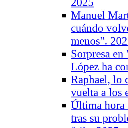
2025
Manuel Mart
cuándo volve
menos". 202
Sorpresa en 
López ha co
Raphael, lo 
vuelta a los
Última hora 
tras su prob