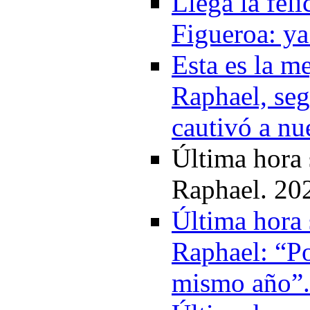
Llega la fel
Figueroa: ya
Esta es la m
Raphael, seg
cautivó a nu
Última hora 
Raphael. 20
Última hora 
Raphael: “Po
mismo año”.