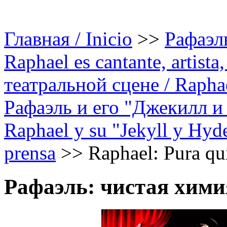
Главная / Inicio
>>
Рафаэль
Raphael es cantante, artista,
театральной сцене / Raphael
Рафаэль и его "Джекилл и
Raphael y su "Jekyll y Hyde
prensa
>>
Raphael: Pura qu
Рафаэль: чистая хими