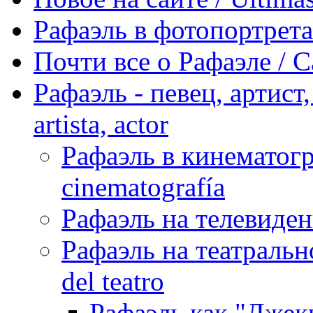
Рафаэль в фотопортретах 
Почти все о Рафаэле / C
Рафаэль - певец, артист, 
artista, actor
Рафаэль в кинематогра
cinematografía
Рафаэль на телевидени
Рафаэль на театрально
del teatro
Рафаэль как "Джек