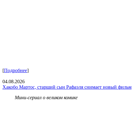
[
Подробнее
]
04.08.2026
Хакобо Мартос, старший сын Рафаэля снимает новый фильм
Мини-сериал о великом комике