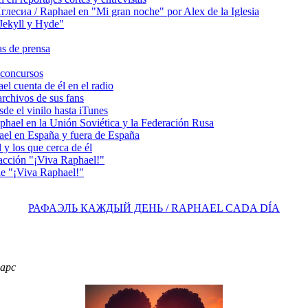
сиа / Raphael en "Mi gran noche" por Alex de la Iglesia
ekyll y Hyde"
s de prensa
concursos
 cuenta de él en el radio
chivos de sus fans
e el vinilo hasta iTunes
el en la Unión Soviética y la Federación Rusa
el en España y fuera de España
y los que cerca de él
acción "¡Viva Raphael!"
e "¡Viva Raphael!"
РАФАЭЛЬ КАЖДЫЙ ДЕНЬ / RAPHAEL CADA DÍA
фарс