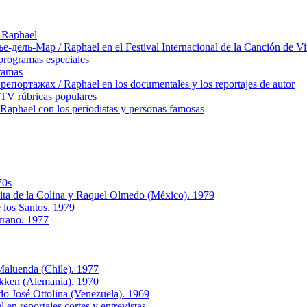
 Raphael
ль-Мар / Raphael en el Festival Internacional de la Canción de Vi
rogramas especiales
ramas
ортажах / Raphael en los documentales y los reportajes de autor
TV rúbricas populares
hael con los periodistas y personas famosas
70s
ta de la Colina y Raquel Olmedo (Méxiсo). 1979
 los Santos. 1979
rrano. 1977
aluenda (Chile). 1977
okken (Alemania). 1970
 José Ottolina (Venezuela). 1969
 reportajes cortes y entrevistas