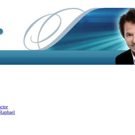
actor
 Raphael