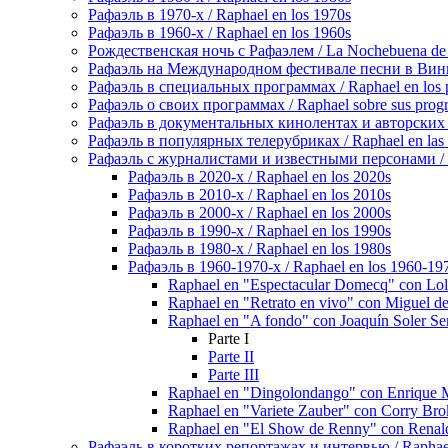
Рафаэль в 1970-х / Raphael en los 1970s
Рафаэль в 1960-х / Raphael en los 1960s
Рождественская ночь с Рафаэлем / La Nochebuena de
Рафаэль на Международном фестивале песни в Винье-де
Рафаэль в специальных программах / Raphael en los p
Рафаэль о своих программах / Raphael sobre sus prog
Рафаэль в документальных кинолентах и авторских реп
Рафаэль в популярных телерубриках / Raphael en las 
Рафаэль с журналистами и известными персонами / Rap
Рафаэль в 2020-х / Raphael en los 2020s
Рафаэль в 2010-х / Raphael en los 2010s
Рафаэль в 2000-х / Raphael en los 2000s
Рафаэль в 1990-х / Raphael en los 1990s
Рафаэль в 1980-х / Raphael en los 1980s
Рафаэль в 1960-1970-х / Raphael en los 1960-19
Raphael en "Espectacular Domecq" con Loli
Raphael en "Retrato en vivo" con Miguel de
Raphael en "A fondo" con Joaquín Soler Se
Parte I
Parte II
Parte III
Raphael en "Dingolondango" con Enrique M
Raphael en "Variete Zauber" con Corry Br
Raphael en "El Show de Renny" con Renaldo
Рафаэль в коротких репортажах и интервью / Raphael en