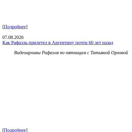
[
Подробнее
]
07.08.2026
Как Рафаэль прилетел в Аргентину почти 60 лет назад
Видеоархивы Рафаэля по пятницам с Татьяной Орловой
[
Подробнее
]