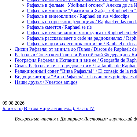
Рафаэль в фильме "Убойный огонек" Алекса де ла Игле
Рафаэль в мюзикле "Джекилл и Хайд" / Raphael en "J
Рафаэль в видеоклипах / Raphael en sus videoclips
Рафаэль на пресс-конференциях / Raphael en las rueda
Рафаэль смеется / Raphael se ríe
Рафаэль в телевизионных конкурсах / Raphael en tele
Рафаэль рассказывает о себе на радиоканалах / Raphael
Рафаэль в архивах его поклонников / Raphael en los ar
Диски Рафаэля: от винила до iTunes / Discos de Raphael: desd
Рафаэль в Советском Союзе и Российской Федерации / Rapha
География Рафаэля в Испании и вне ее / Geografía de Rapha
Семья Рафаэля и те, кто рядом с ним / La familia de Raphael 
Редакционный совет "Вива Рафаэль!" / El consejo de la red
Ведущие авторы "Вива Рафаэль!" / Los autores principales d
Наши друзья / Nuestros amigos
09.08.2026
Близость (В этом мире летящем...). Часть IV
Воскресные чтения с Дмитрием Ластовым:
лирический 