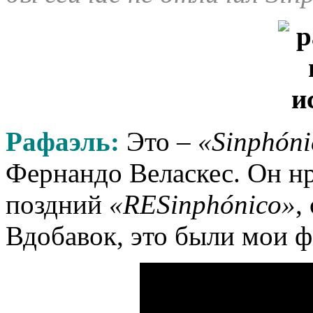
Рафаэль:
Это –
«Sinphóni
Фернандо Веласкес. Он нр
поздний
«RESinphónico»
,
Вдобавок, это были мои ф