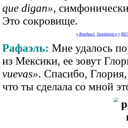
que digan»
, симфонически
Это сокровище.
• Raphael.
Sinphónico y
RES
Рафаэль:
Мне удалось по
из Мексики, ее зовут Гло
vuevas»
. Спасибо, Глория,
что ты сделала со мной э