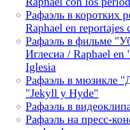
Raphael con los period
Рафаэль в коротких р
Raphael en reportajes c
Рафаэль в фильме "У
Иглесиа / Raphael en 
Iglesia
Рафаэль в мюзикле "Д
"Jekyll y Hyde"
Рафаэль в видеоклипах
Рафаэль на пресс-кон