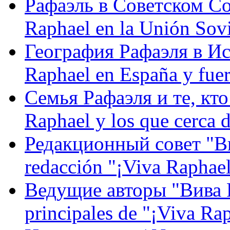
Рафаэль в Советском С
Raphael en la Unión Sovi
География Рафаэля в Исп
Raphael en España y fue
Семья Рафаэля и те, кто
Raphael y los que cerca d
Редакционный совет "Вив
redacción "¡Viva Raphael
Ведущие авторы "Вива Р
principales de "¡Viva Ra