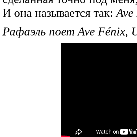
И она называется так:
Ave
Рафаэль поет
Ave
F
é
nix
, 