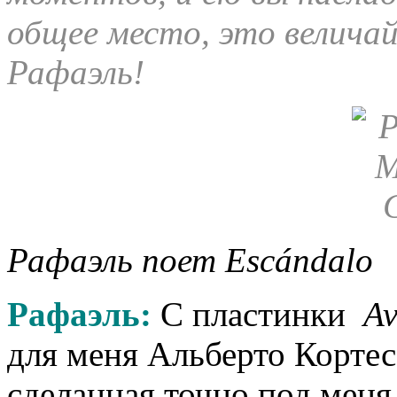
общее место, это величай
Рафаэль!
Рафаэль поет
Esc
á
ndalo
Рафаэль:
С пластинки
A
для меня Альберто Кортес
сделанная точно под мен