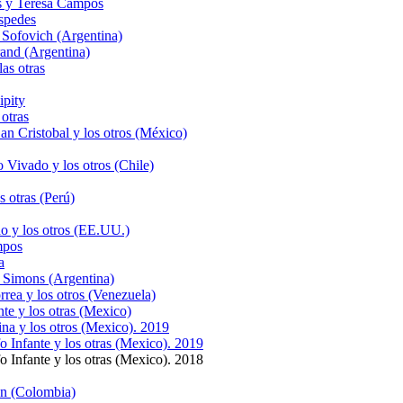
és y Teresa Campos
spedes
Sofovich (Argentina)
and (Argentina)
as otras
ipity
otras
n Cristobal y los otros (México)
Vivado y los otros (Chile)
 otras (Perú)
o y los otros (EE.UU.)
mpos
a
 Simons (Argentina)
rea y los otros (Venezuela)
te y los otras (Mexico)
na y los otros (Mexico). 2019
 Infante y los otras (Mexico). 2019
 Infante y los otras (Mexico). 2018
ón (Colombia)