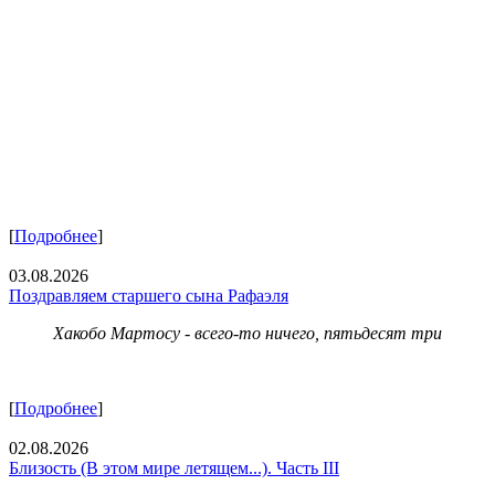
[
Подробнее
]
03.08.2026
Поздравляем старшего сына Рафаэля
Хакобо Мартосу - всего-то ничего, пятьдесят три
[
Подробнее
]
02.08.2026
Близость (В этом мире летящем...). Часть III