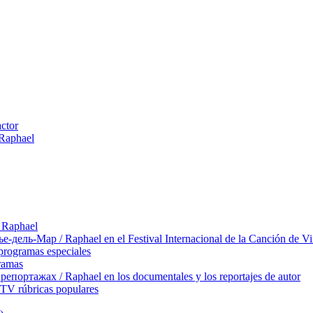
actor
 Raphael
 Raphael
ль-Мар / Raphael en el Festival Internacional de la Canción de Vi
rogramas especiales
ramas
ортажах / Raphael en los documentales y los reportajes de autor
TV rúbricas populares