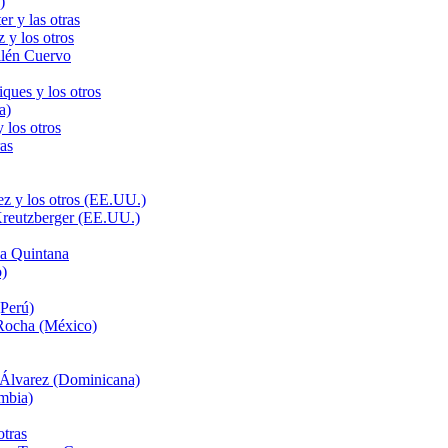
)
r y las otras
 y los otros
llén Cuervo
ques y los otros
a)
 los otros
as
z y los otros (EE.UU.)
Kreutzberger (EE.UU.)
a Quintana
o)
Perú)
 Rocha (México)
 Álvarez (Dominicana)
mbia)
tras