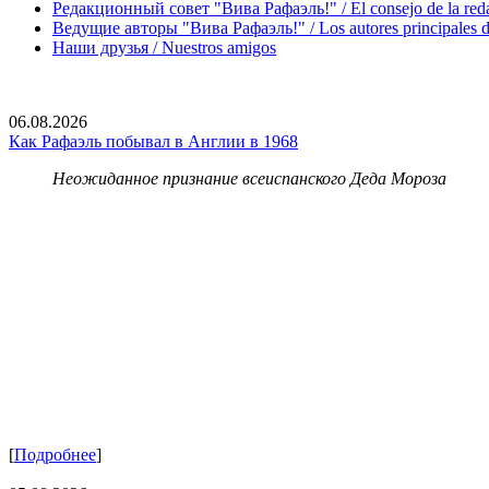
Редакционный совет "Вива Рафаэль!" / El consejo de la red
Ведущие авторы "Вива Рафаэль!" / Los autores principales d
Наши друзья / Nuestros amigos
06.08.2026
Как Рафаэль побывал в Англии в 1968
Неожиданное признание всеиспанского Деда Мороза
[
Подробнее
]