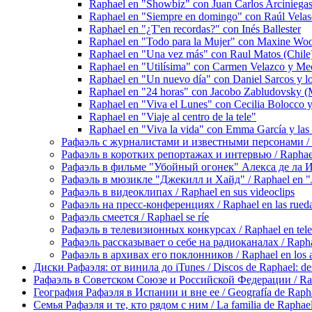
Raphael en "Showbiz" con Juan Carlos Arciniega
Raphael en "Siempre en domingo" con Raúl Vela
Raphael en "¿T'en recordas?" con Inés Ballester
Raphael en "Todo para la Mujer" con Maxine Wo
Raphael en "Una vez más" con Raul Matos (Chile
Raphael en "Utilísima" con Carmen Velazco y Me
Raphael en "Un nuevo día" con Daniel Sarcos y l
Raphael en "24 horas" con Jacobo Zabludovsky (
Raphael en "Viva el Lunes" con Cecilia Bolocco y 
Raphael en "Viaje al centro de la tele"
Raphael en "Viva la vida" con Emma García y las 
Рафаэль с журналистами и известными персонами / Rap
Рафаэль в коротких репортажах и интервью / Raphael en
Рафаэль в фильме "Убойный огонек" Алекса де ла Игле
Рафаэль в мюзикле "Джекилл и Хайд" / Raphael en "J
Рафаэль в видеоклипах / Raphael en sus videoclips
Рафаэль на пресс-конференциях / Raphael en las rueda
Рафаэль смеется / Raphael se ríe
Рафаэль в телевизионных конкурсах / Raphael en tele
Рафаэль рассказывает о себе на радиоканалах / Raphael
Рафаэль в архивах его поклонников / Raphael en los ar
Диски Рафаэля: от винила до iTunes / Discos de Raphael: desd
Рафаэль в Советском Союзе и Российской Федерации / Rapha
География Рафаэля в Испании и вне ее / Geografía de Rapha
Семья Рафаэля и те, кто рядом с ним / La familia de Raphael 