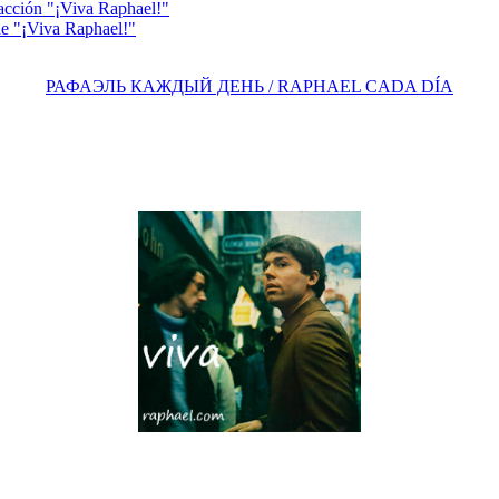
acción "¡Viva Raphael!"
e "¡Viva Raphael!"
РАФАЭЛЬ КАЖДЫЙ ДЕНЬ / RAPHAEL CADA DÍA