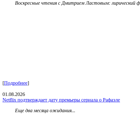
Воскресные чтения с Дмитрием Ластовым:
лирический 
[
Подробнее
]
01.08.2026
Netflix подтверждает дату премьеры сериала о Рафаэле
Еще два месяца ожидания...