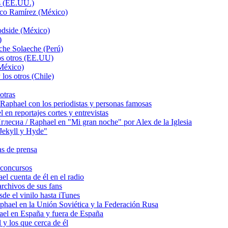
s (EE.UU.)
sco Ramírez (México)
odside (México)
)
che Solaeche (Perú)
os otros (EE.UU)
México)
los otros (Chile)
otras
hael con los periodistas y personas famosas
 reportajes cortes y entrevistas
сиа / Raphael en "Mi gran noche" por Alex de la Iglesia
ekyll y Hyde"
s de prensa
concursos
 cuenta de él en el radio
chivos de sus fans
e el vinilo hasta iTunes
el en la Unión Soviética y la Federación Rusa
el en España y fuera de España
y los que cerca de él