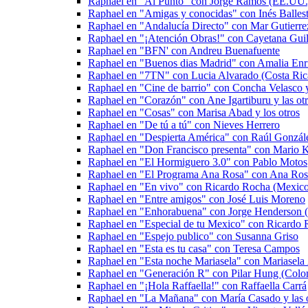
Raphael en "Al Punto" con Jorge Ramos (EE.UU.
Raphael en "Amigas y conocidas" con Inés Balleste
Raphael en "Andalucía Directo" con Mar Gutierrez
Raphael en "¡Atención Obras!" con Cayetana Gui
Raphael en "BFN' con Andreu Buenafuente
Raphael en "Buenos dias Madrid" con Amalia Enri
Raphael en "7TN" con Lucia Alvarado (Costa Ric
Raphael en "Cine de barrio" con Concha Velasco y
Raphael en "Corazón" con Ane Igartiburu y las otr
Raphael en "Cosas" con Marisa Abad y los otros
Raphael en "De tú a tú" con Nieves Herrero
Raphael en "Despierta América" con Raúl Gonzále
Raphael en "Don Francisco presenta" con Mario 
Raphael en "El Hormiguero 3.0" con Pablo Motos
Raphael en "El Programa Ana Rosa" con Ana Ros
Raphael en "En vivo" con Ricardo Rocha (Mexic
Raphael en "Entre amigos" con José Luis Moreno
Raphael en "Enhorabuena" con Jorge Henderson (
Raphael en "Especial de tu Mexico" con Ricardo
Raphael en "Espejo publico" con Susanna Griso
Raphael en "Esta es tu casa" con Teresa Campos
Raphael en "Esta noche Mariasela" con Mariasela
Raphael en "Generación R" con Pilar Hung (Colo
Raphael en "¡Hola Raffaella!" con Raffaella Carrá
Raphael en "La Mañana" con María Casado y las o