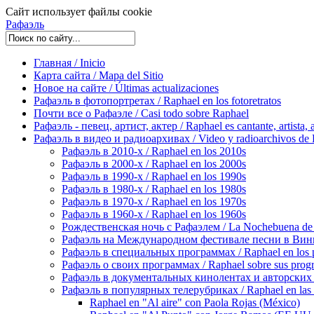
Сайт использует файлы cookie
Рафаэль
Главная / Inicio
Карта сайта / Mapa del Sitio
Новое на сайте / Últimas actualizaciones
Рафаэль в фотопортретах / Raphael en los fotoretratos
Почти все о Рафаэле / Casi todo sobre Raphael
Рафаэль - певец, артист, актер / Raphael es cantante, artista, 
Рафаэль в видео и радиоархивах / Video y radioarchivos de
Рафаэль в 2010-х / Raphael en los 2010s
Рафаэль в 2000-х / Raphael en los 2000s
Рафаэль в 1990-х / Raphael en los 1990s
Рафаэль в 1980-х / Raphael en los 1980s
Рафаэль в 1970-х / Raphael en los 1970s
Рафаэль в 1960-х / Raphael en los 1960s
Рождественская ночь с Рафаэлем / La Nochebuena de
Рафаэль на Международном фестивале песни в Винье-де
Рафаэль в специальных программах / Raphael en los p
Рафаэль о своих программах / Raphael sobre sus prog
Рафаэль в документальных кинолентах и авторских реп
Рафаэль в популярных телерубриках / Raphael en las 
Raphael en "Al aire" con Paola Rojas (México)