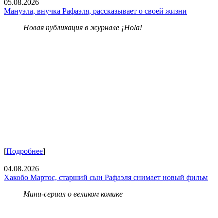
05.08.2026
Мануэла, внучка Рафаэля, рассказывает о своей жизни
Новая публикация в журнале ¡Hola!
[
Подробнее
]
04.08.2026
Хакобо Мартос, старший сын Рафаэля снимает новый фильм
Мини-сериал о великом комике