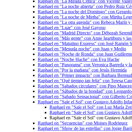
Raphael en "La Mirada Critica" con Vicente Vall
Raphael en "La noche abierta" con Pedro Ruiz Cé
Raphael en "La noche del Domingo" con Gerardo 
Raphael en "La noche de Mirtha" con Mirtha Legr
Raphael en "La otra agenda" con Rebeca Marín y l
Raphael en "Luar" con José Gayoso
Raphael en "Madrid Directo" con Déborah Serend
Raphael en "Más gente" con Anne Igartiburu y las 
Raphael en "Matutino Express" con José Ramón Sa
Raphael en "Menuda noche" con Juan y Medio
Raphael en "Noche de Ronda" con Juan Guillermo 
Raphael en "Noche Hache" con Eva Hache
Raphael en "Panorama" con Veronica Barreda y las
Raphael en "Por la mañana" con Jesús Hermida
Raphael en "Primer impacto" con Barbara Bermud
Raphael en "Qué tiempo tan feliz" con Teresa Ca
Raphael en "Sabados circulares" con Pipo Mancer
Raphael en "Sábados de la bondad" con Leonardo
Raphael en "Sabado Sensacional" con Gilberto Cor
Raphael en "Sale el Sol" con Gustavo Adolfo Infan
Raphael en "Sale el Sol" con Luz María Zeti
Raphael en "Sale el Sol" con Gustavo Adolfo
Raphael en "Sale el Sol" con Gustavo Adolfo
Raphael en "Secuencias" con Moises Rodriguez
Raphael en "Show de las estrellas" con Jorge Bar