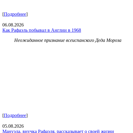
[
Подробнее
]
06.08.2026
Как Рафаэль побывал в Англии в 1968
Неожиданное признание всеиспанского Деда Мороза
[
Подробнее
]
05.08.2026
Мануэла, внучка Рафаэля, рассказывает о своей жизни