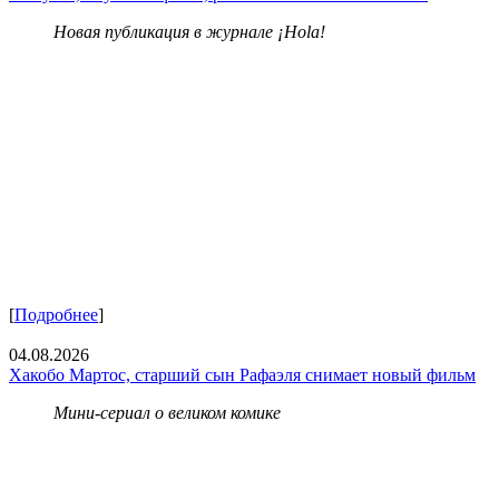
Новая публикация в журнале ¡Hola!
[
Подробнее
]
04.08.2026
Хакобо Мартос, старший сын Рафаэля снимает новый фильм
Мини-сериал о великом комике