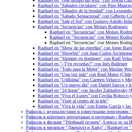
Raphael en "Qué tiempo tan feliz" con Teresa Ca
Raphael en "Sabados circulares" con Pipo Mancer
Raphael en "Sábados de la bondad" con Leonardo
Raphael en "Sabado Sensacional" con Gilberto Cor
Raphael en "Sale el Sol" con Gustavo Adolfo Infan
Raphael en "Secuencias" con Moises Rodriguez
Raphael en "Secuencias" con Moises Rodri
Raphael en "Secuencias" con Moises Rodri
Raphael en "Secuencias" con Moises Rodri
Raphael en "Show de las estrellas" con Jorge Bar
Raphael en "Showbiz" con Juan Carlos Arciniega
Raphael en "Siempre en domingo" con Raúl Vela
Raphael en "¿T'en recordas?" con Inés Ballester
Raphael en "Todo para la Mujer" con Maxine Wo
Raphael en "Una vez más" con Raul Matos (Chile
Raphael en "Utilísima" con Carmen Velazco y Me
Raphael en "Un nuevo día" con Daniel Sarcos y l
Raphael en "24 horas" con Jacobo Zabludovsky (
Raphael en "Viva el Lunes" con Cecilia Bolocco y 
Raphael en "Viaje al centro de la tele"
Raphael en "Viva la vida" con Emma García y las 
Рафаэль с журналистами и известными персонами / Rap
Рафаэль в коротких репортажах и интервью / Raphael en
Рафаэль в фильме "Убойный огонек" Алекса де ла Игле
Рафаэль в мюзикле "Джекилл и Хайд" / Raphael en "J