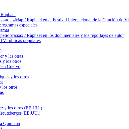
 Raphael
ль-Мар / Raphael en el Festival Internacional de la Canción de Vi
rogramas especiales
ramas
ортажах / Raphael en los documentales y los reportajes de autor
TV rúbricas populares
)
r y las otras
 y los otros
llén Cuervo
ques y los otros
a)
 los otros
as
z y los otros (EE.UU.)
Kreutzberger (EE.UU.)
a Quintana
o)