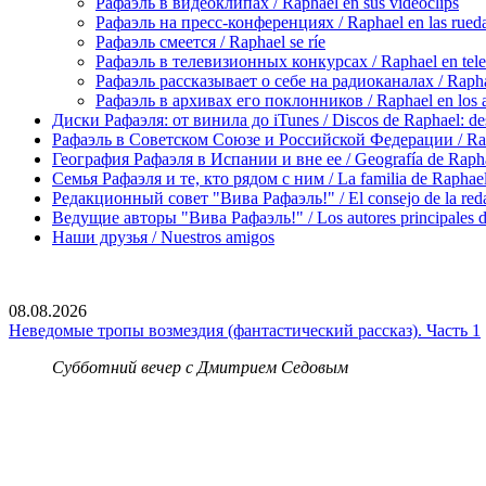
Рафаэль в видеоклипах / Raphael en sus videoclips
Рафаэль на пресс-конференциях / Raphael en las rueda
Рафаэль смеется / Raphael se ríe
Рафаэль в телевизионных конкурсах / Raphael en tele
Рафаэль рассказывает о себе на радиоканалах / Raphael
Рафаэль в архивах его поклонников / Raphael en los ar
Диски Рафаэля: от винила до iTunes / Discos de Raphael: desd
Рафаэль в Советском Союзе и Российской Федерации / Rapha
География Рафаэля в Испании и вне ее / Geografía de Rapha
Семья Рафаэля и те, кто рядом с ним / La familia de Raphael 
Редакционный совет "Вива Рафаэль!" / El consejo de la red
Ведущие авторы "Вива Рафаэль!" / Los autores principales d
Наши друзья / Nuestros amigos
08.08.2026
Неведомые тропы возмездия (фантастический рассказ). Часть 1
Субботний вечер с Дмитрием Седовым