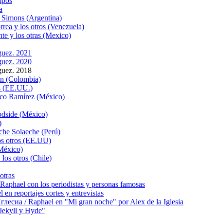
mpos
a
 Simons (Argentina)
rea y los otros (Venezuela)
te y los otras (Mexico)
guez. 2021
guez. 2020
guez. 2018
ón (Colombia)
s (EE.UU.)
sco Ramírez (México)
odside (México)
)
che Solaeche (Perú)
os otros (EE.UU)
México)
los otros (Chile)
otras
hael con los periodistas y personas famosas
 reportajes cortes y entrevistas
сиа / Raphael en "Mi gran noche" por Alex de la Iglesia
ekyll y Hyde"