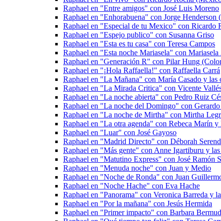
Raphael en "Entre amigos" con José Luis Moreno
Raphael en "Enhorabuena" con Jorge Henderson (
Raphael en "Especial de tu Mexico" con Ricardo
Raphael en "Espejo publico" con Susanna Griso
Raphael en "Esta es tu casa" con Teresa Campos
Raphael en "Esta noche Mariasela" con Mariasela
Raphael en "Generación R" con Pilar Hung (Colo
Raphael en "¡Hola Raffaella!" con Raffaella Carrá
Raphael en "La Mañana" con María Casado y las o
Raphael en "La Mirada Critica" con Vicente Vall
Raphael en "La noche abierta" con Pedro Ruiz Cé
Raphael en "La noche del Domingo" con Gerardo 
Raphael en "La noche de Mirtha" con Mirtha Legr
Raphael en "La otra agenda" con Rebeca Marín y l
Raphael en "Luar" con José Gayoso
Raphael en "Madrid Directo" con Déborah Serend
Raphael en "Más gente" con Anne Igartiburu y las 
Raphael en "Matutino Express" con José Ramón Sa
Raphael en "Menuda noche" con Juan y Medio
Raphael en "Noche de Ronda" con Juan Guillermo 
Raphael en "Noche Hache" con Eva Hache
Raphael en "Panorama" con Veronica Barreda y las
Raphael en "Por la mañana" con Jesús Hermida
Raphael en "Primer impacto" con Barbara Bermud