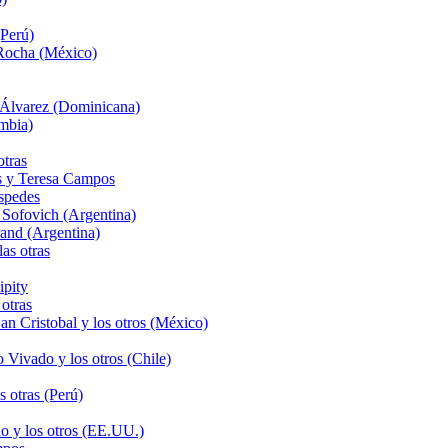
Perú)
 Rocha (México)
 Álvarez (Dominicana)
mbia)
tras
és y Teresa Campos
spedes
Sofovich (Argentina)
and (Argentina)
as otras
ipity
otras
n Cristobal y los otros (México)
Vivado y los otros (Chile)
 otras (Perú)
o y los otros (EE.UU.)