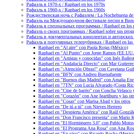
Рафаэль в 1970-х / Raphael en los 1970s
Рафаэль в 1960-х / Raphael en los 1960s
Рождественская ночь с Рафаэлем / La Nochebuena de
Рафаэль на Международном фестивале песни в Винье-де
Рафаэль в специальных программах / Raphael en los p
Рафаэль о своих программах / Raphael sobre sus prog
Рафаэль в документальных кинолентах и авторских реп
Рафаэль в популярных телерубриках / Raphael en las 
Raphael en "Al aire" con Paola Rojas (México)
Raphael en "Al Punto" con Jorge Ramos (EE.UU.
Raphael en "Amigas y conocidas" con Inés Balleste
Raphael en "Andalucía Directo" con Mar Gutierrez
Raphael en "¡Atención Obras!" con Cayetana Gui
Raphael en "BFN' con Andreu Buenafuente
Raphael en "Buenos dias Madrid" con Amalia Enri
Raphael en "7TN" con Lucia Alvarado (Costa Ric
Raphael en "Cine de barrio" con Concha Velasco y
Raphael en "Corazón" con Ane Igartiburu y las otr
Raphael en "Cosas" con Marisa Abad y los otros
Raphael en "De tú a tú" con Nieves Herrero
Raphael en "Despierta América" con Raúl Gonzále
Raphael en "Don Francisco presenta" con Mario 
Raphael en "El Hormiguero 3.0" con Pablo Motos
Raphael en "El Programa Ana Rosa" con Ana Ros
Raphael en "En vivo" con Ricardo Rocha (Mexic