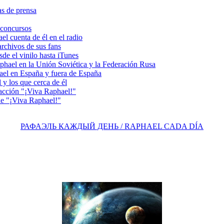
s de prensa
concursos
 cuenta de él en el radio
chivos de sus fans
e el vinilo hasta iTunes
el en la Unión Soviética y la Federación Rusa
el en España y fuera de España
y los que cerca de él
acción "¡Viva Raphael!"
e "¡Viva Raphael!"
РАФАЭЛЬ КАЖДЫЙ ДЕНЬ / RAPHAEL CADA DÍA