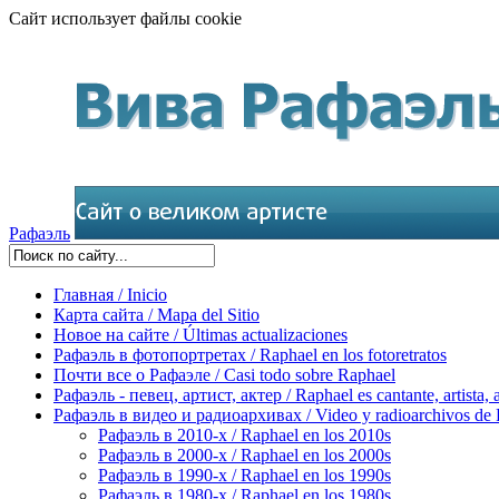
Сайт использует файлы cookie
Рафаэль
Главная / Inicio
Карта сайта / Mapa del Sitio
Новое на сайте / Últimas actualizaciones
Рафаэль в фотопортретах / Raphael en los fotoretratos
Почти все о Рафаэле / Casi todo sobre Raphael
Рафаэль - певец, артист, актер / Raphael es cantante, artista, 
Рафаэль в видео и радиоархивах / Video y radioarchivos de
Рафаэль в 2010-х / Raphael en los 2010s
Рафаэль в 2000-х / Raphael en los 2000s
Рафаэль в 1990-х / Raphael en los 1990s
Рафаэль в 1980-х / Raphael en los 1980s