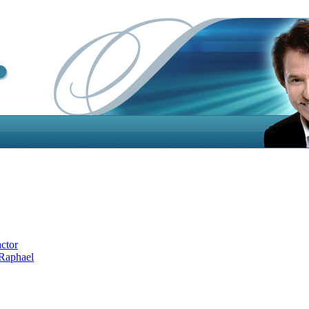
actor
 Raphael