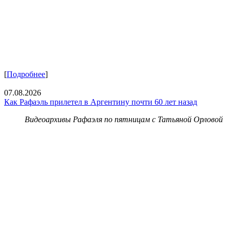
[
Подробнее
]
07.08.2026
Как Рафаэль прилетел в Аргентину почти 60 лет назад
Видеоархивы Рафаэля по пятницам с Татьяной Орловой