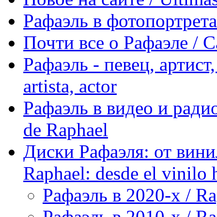
Рафаэль в фотопортретах 
Почти все о Рафаэле / C
Рафаэль - певец, артист, 
artista, actor
Рафаэль в видео и радио
de Raphael
Диски Рафаэля: от винил
Raphael: desde el vinilo 
Рафаэль в 2020-х / Ra
Рафаэль в 2010-х / Ra