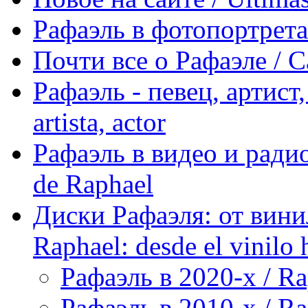
Рафаэль в фотопортретах 
Почти все о Рафаэле / C
Рафаэль - певец, артист, 
artista, actor
Рафаэль в видео и радио
de Raphael
Диски Рафаэля: от винил
Raphael: desde el vinilo 
Рафаэль в 2020-х / Ra
Рафаэль в 2010-х / Ra