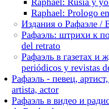
Raphael: Rusia y yo
Raphael: Prologo en
Издания о Рафаэле / E
Рафаэль: штрихи к пор
del retrato
Рафаэль в газетах и ж
periódicos y revistas 
Рафаэль - певец, артист, 
artista, actor
Рафаэль в видео и радио