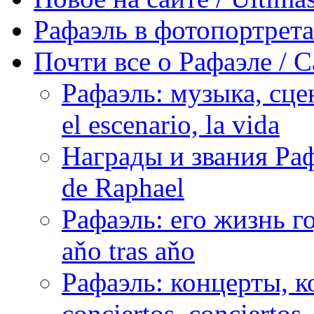
Рафаэль в фотопортретах 
Почти все о Рафаэле / C
Рафаэль: музыка, сцен
el escenario, la vida
Награды и звания Раф
de Raphael
Рафаэль: его жизнь го
aňo tras aňo
Рафаэль: концерты, ко
conciertos, сonciertos, 