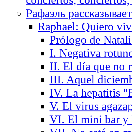
Рафаэль рассказывает 
Raphael: Quiero viv
Prólogo de Natal
I. Negativa rotund
II. El día que no
III. Aquel diciem
IV. La hepatitis "
V. El virus agaza
VI. El mini bar y