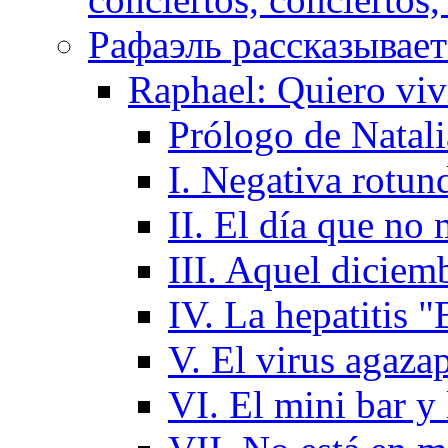
Рафаэль рассказывает 
Raphael: Quiero viv
Prólogo de Natal
I. Negativa rotund
II. El día que no
III. Aquel diciem
IV. La hepatitis "
V. El virus agaza
VI. El mini bar y