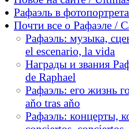
Рафаэль в фотопортретах 
Почти все о Рафаэле / C
Рафаэль: музыка, сцен
el escenario, la vida
Награды и звания Раф
de Raphael
Рафаэль: его жизнь го
aňo tras aňo
Рафаэль: концерты, ко
conciertos, сonciertos, 