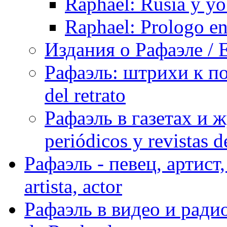
Raphael: Rusia y yo
Raphael: Prologo en
Издания о Рафаэле / E
Рафаэль: штрихи к пор
del retrato
Рафаэль в газетах и ж
periódicos y revistas 
Рафаэль - певец, артист, 
artista, actor
Рафаэль в видео и радио