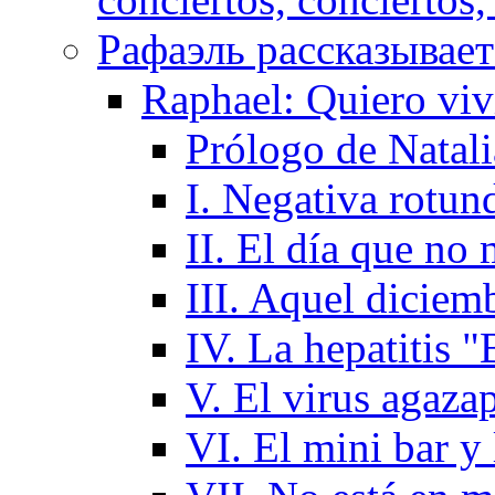
Рафаэль рассказывает 
Raphael: Quiero viv
Prólogo de Natal
I. Negativa rotund
II. El día que no
III. Aquel diciem
IV. La hepatitis "
V. El virus agaza
VI. El mini bar y