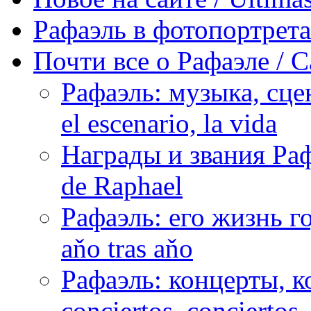
Рафаэль в фотопортретах 
Почти все о Рафаэле / C
Рафаэль: музыка, сцен
el escenario, la vida
Награды и звания Раф
de Raphael
Рафаэль: его жизнь го
aňo tras aňo
Рафаэль: концерты, ко
conciertos, сonciertos, 