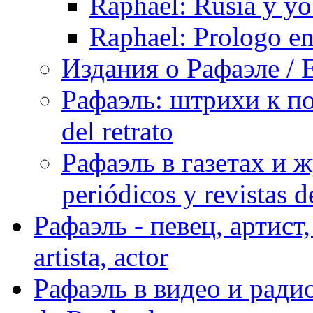
Raphael: Rusia y yo
Raphael: Prologo en
Издания о Рафаэле / E
Рафаэль: штрихи к пор
del retrato
Рафаэль в газетах и ж
periódicos y revistas 
Рафаэль - певец, артист, 
artista, actor
Рафаэль в видео и радио