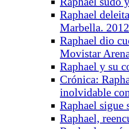
Raphael sudó y
Raphael deleita
Marbella. 201
Raphael dio cue
Movistar Aren
Raphael y su c
Crónica: Rapha
inolvidable co
Raphael sigue 
Raphael, reencu