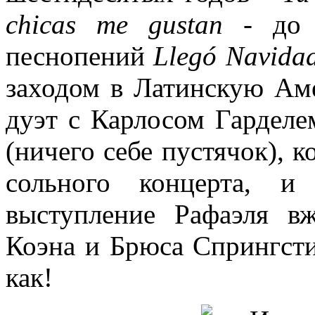
chicas me gustan
- до м
песнопений
Llegó Navida
заходом в Латинскую Ам
дуэт с Карлосом Гарделе
(ничего себе пустячок), к
сольного концерта, и
выступление Рафаэля в
Коэна и Брюса Спрингсти
как!