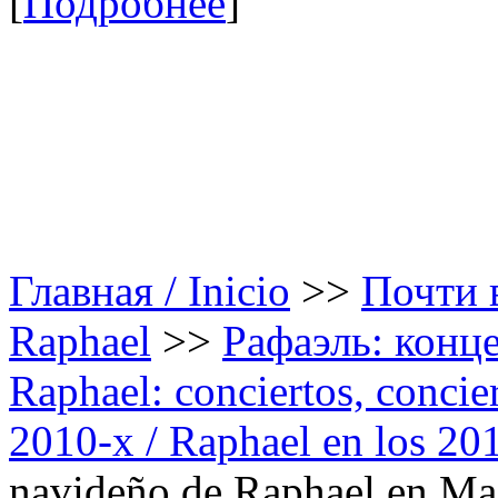
[
Подробнее
]
Главная / Inicio
>>
Почти в
Raphael
>>
Рафаэль: конце
Raphael: conciertos, сoncier
2010-х / Raphael en los 20
navideño de Raphael en Ma