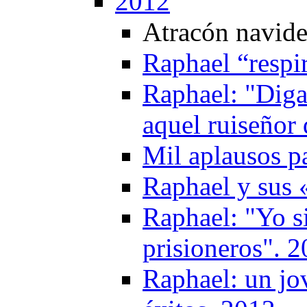
2012
Atracón navid
Raphael “respi
Raphael: "Diga
aquel ruiseñor
Mil aplausos p
Raphael y sus 
Raphael: "Yo s
prisioneros". 
Raphael: un jo