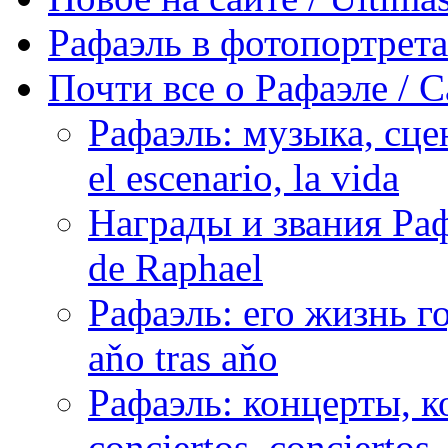
Рафаэль в фотопортретах 
Почти все о Рафаэле / C
Рафаэль: музыка, сцен
el escenario, la vida
Награды и звания Раф
de Raphael
Рафаэль: его жизнь го
aňo tras aňo
Рафаэль: концерты, ко
conciertos, сonciertos, 