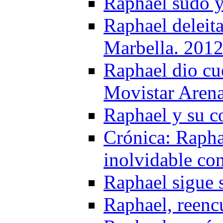
Raphael sudó y
Raphael deleita
Marbella. 201
Raphael dio cue
Movistar Aren
Raphael y su c
Crónica: Rapha
inolvidable co
Raphael sigue 
Raphael, reencu