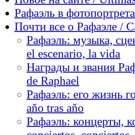
Рафаэль в фотопортретах 
Почти все о Рафаэле / C
Рафаэль: музыка, сцен
el escenario, la vida
Награды и звания Раф
de Raphael
Рафаэль: его жизнь го
aňo tras aňo
Рафаэль: концерты, ко
conciertos, сonciertos, 