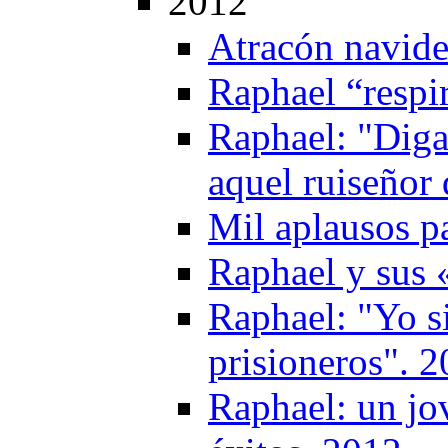
2012
Atracón navid
Raphael “respi
Raphael: "Diga
aquel ruiseñor
Mil aplausos p
Raphael y sus 
Raphael: "Yo s
prisioneros". 
Raphael: un jo