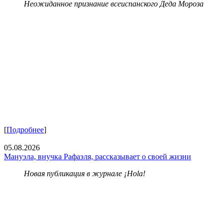
Неожиданное признание всеиспанского Деда Мороза
[
Подробнее
]
05.08.2026
Мануэла, внучка Рафаэля, рассказывает о своей жизни
Новая публикация в журнале ¡Hola!