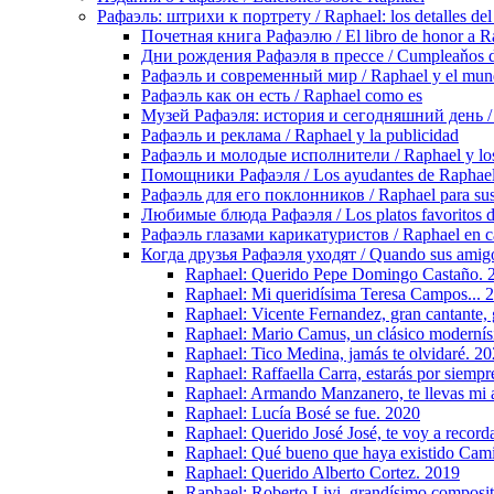
Рафаэль: штрихи к портрету / Raphael: los detalles del 
Почетная книга Рафаэлю / El libro de honor a R
Дни рождения Рафаэля в прессе / Cumpleaňos de
Рафаэль и современный мир / Raphael y el mu
Рафаэль как он есть / Raphael como es
Музей Рафаэля: история и сегодняшний день / Mu
Рафаэль и реклама / Raphael y la publicidad
Рафаэль и молодые исполнители / Raphael y los 
Помощники Рафаэля / Los ayudantes de Raphae
Рафаэль для его поклонников / Raphael para sus
Любимые блюда Рафаэля / Los platos favoritos 
Рафаэль глазами карикатуристов / Raphael en ca
Когда друзья Рафаэля уходят / Quando sus amigo
Raphael: Querido Pepe Domingo Castaño. 
Raphael: Mi queridísima Teresa Campos... 
Raphael: Vicente Fernandez, gran cantante,
Raphael: Mario Camus, un clásico moderní
Raphael: Tico Medina, jamás te olvidaré. 2
Raphael: Raffaella Carra, estarás por siemp
Raphael: Armando Manzanero, te llevas mi 
Raphael: Lucía Bosé se fue. 2020
Raphael: Querido José José, te voy a record
Raphael: Qué bueno que haya existido Cami
Raphael: Querido Alberto Cortez. 2019
Raphael: Roberto Livi, grandísimo composi