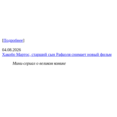
[
Подробнее
]
04.08.2026
Хакобо Мартос, старший сын Рафаэля снимает новый фильм
Мини-сериал о великом комике