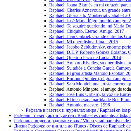
Raphael: Joana Biarnés en mi corazón para 
Raphael: Charles Aznavour, un grande entre
Raphael: Gloria a ti, Montserrat Caballé! 20
Raphael: José María Íñigo, querido amigo. 
Raphael: Te seguiré queriendo, mi María Do
Raphael: Chiquito. Eterno. Amigo. 2017
Raphael: Juan Gabriel, Grande entre los Gr
Raphael: Mi queridísima Lina... 2015
Raphael: Jacobo Zabludovsky, enorme perio
Raphael: D.E.P. Roberto Gómez Bolaños, Ch
Raphael: Querido Paco de Lucia. 2014
Raphael: Amparo Rivelles, su queridisima 
Raphael: Su adiós a Concha García Campoy
Raphael: El gran artista Manolo Escobar. 2
Raphael: Enrique Quintero, el gran amigo 
Raphael: Sara Montiel, una artista enorme qu
Raphael: Antonio Mingote, el amigo de toda
Raphael: José Luis Uribarri, la voz de Euro
Raphael: El inesperada partida de Beti Pino
Raphael: Antonio, maestro. 1996
Рафаэль в газетах и журналах мира / Raphael en los pe
Рафаэль - певец, артист, актер / Raphael es cantante, artista, 
Рафаэль в видео и радиоархивах / Video y radioarchivos de
Диски Рафаэля: от винила до iTunes / Discos de Raphael: desd