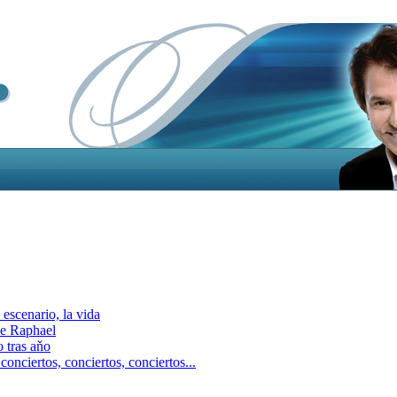
escenario, la vida
e Raphael
 tras aňo
ciertos, сonciertos, сonciertos...