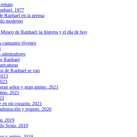
retrato
aphael. 1977
 Raphael en la prensa
ndo moderno
seo de Raphael: la historia y el día de hoy
cantantes jóvenes
l
 admiradores
de Raphael
ricaturas
s de Raphael se van
2023
2023
 gran señor y gran amigo. 2021
simo. 2021
021
re en mi corazón. 2021
admiración y respeto. 2020
ar. 2019
lo Sesto. 2019
tor y amigo. 2019