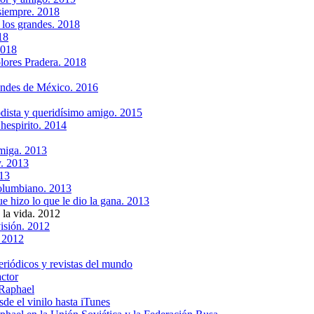
siempre. 2018
 los grandes. 2018
18
2018
lores Pradera. 2018
andes de México. 2016
dista y queridísimo amigo. 2015
espirito. 2014
amiga. 2013
. 2013
013
columbiano. 2013
e hizo lo que le dio la gana. 2013
 la vida. 2012
visión. 2012
. 2012
riódicos y revistas del mundo
actor
 Raphael
e el vinilo hasta iTunes