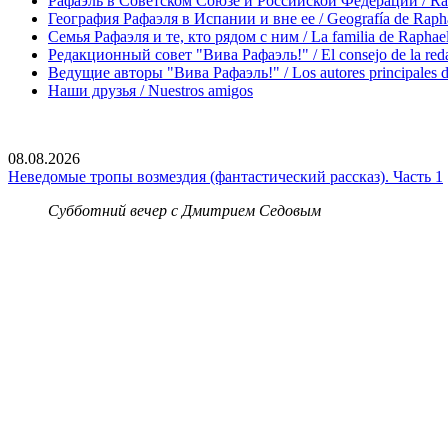
Рафаэль в Советском Союзе и Российской Федерации / Rapha
География Рафаэля в Испании и вне ее / Geografía de Rapha
Семья Рафаэля и те, кто рядом с ним / La familia de Raphael 
Редакционный совет "Вива Рафаэль!" / El consejo de la red
Ведущие авторы "Вива Рафаэль!" / Los autores principales d
Наши друзья / Nuestros amigos
08.08.2026
Неведомые тропы возмездия (фантастический рассказ). Часть 1
Субботний вечер с Дмитрием Седовым