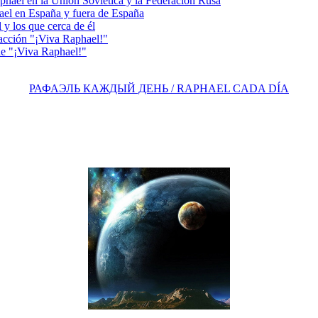
el en la Unión Soviética y la Federación Rusa
el en España y fuera de España
y los que cerca de él
acción "¡Viva Raphael!"
e "¡Viva Raphael!"
РАФАЭЛЬ КАЖДЫЙ ДЕНЬ / RAPHAEL CADA DÍA