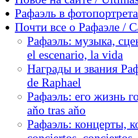
Рафаэль в фотопортретах 
Почти все о Рафаэле / C
Рафаэль: музыка, сцен
el escenario, la vida
Награды и звания Раф
de Raphael
Рафаэль: его жизнь го
aňo tras aňo
Рафаэль: концерты, ко
conciertos, сonciertos, 