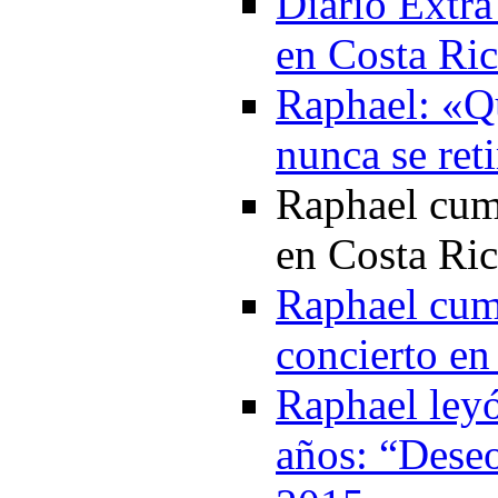
Diario Extr
en Costa Ri
Raphael: «Qu
nunca se ret
Raphael cum
en Costa Ri
Raphael cump
concierto en
Raphael ley
años: “Deseo