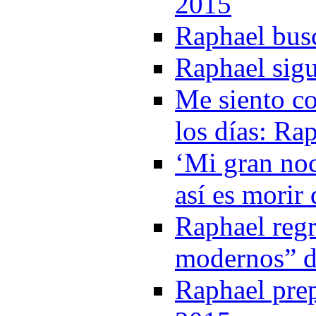
2015
Raphael bus
Raphael sig
Me siento c
los días: Ra
‘Mi gran noc
así es morir
Raphael regr
modernos” de
Raphael pre