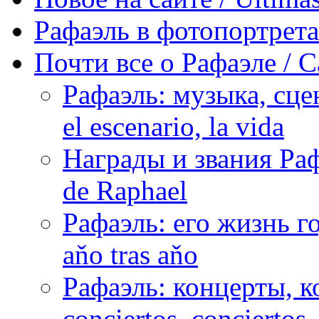
Рафаэль в фотопортретах 
Почти все о Рафаэле / C
Рафаэль: музыка, сцен
el escenario, la vida
Награды и звания Раф
de Raphael
Рафаэль: его жизнь го
aňo tras aňo
Рафаэль: концерты, ко
conciertos, сonciertos, 