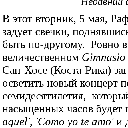
Недавний 
В этот вторник, 5 мая, Ра
задует свечки, поднявшись
быть по-другому. Ровно в
величественном
Gimnasio
Сан-Хосе (Коста-Рика) за
осветить новый концерт 
семидесятилетия, которы
насыщенных часов будет 
aquel'
,
'Como yo te amo'
и 