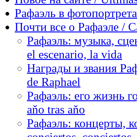
Рафаэль в фотопортретах 
Почти все о Рафаэле / C
Рафаэль: музыка, сцен
el escenario, la vida
Награды и звания Раф
de Raphael
Рафаэль: его жизнь го
aňo tras aňo
Рафаэль: концерты, ко
conciertos, сonciertos, 