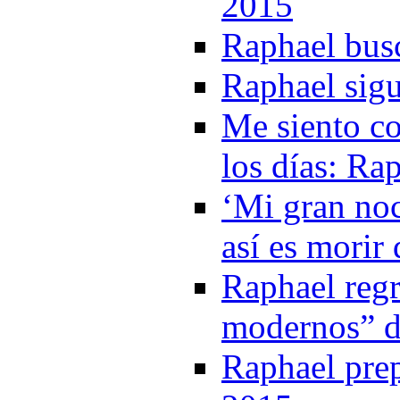
2015
Raphael bus
Raphael sig
Me siento c
los días: Ra
‘Mi gran noc
así es morir
Raphael regr
modernos” de
Raphael pre