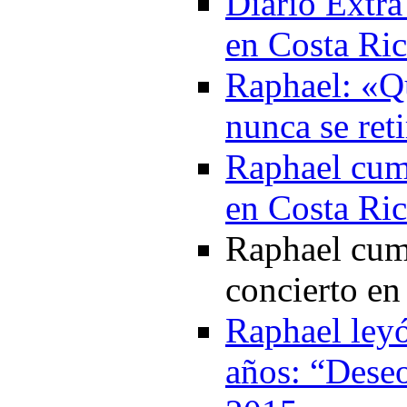
Diario Extr
en Costa Ri
Raphael: «Qu
nunca se ret
Raphael cum
en Costa Ri
Raphael cump
concierto en
Raphael ley
años: “Deseo