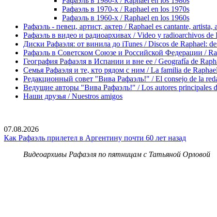
Рафаэль в 1980-х / Raphael en los 1980s
Рафаэль в 1970-х / Raphael en los 1970s
Рафаэль в 1960-х / Raphael en los 1960s
Рафаэль - певец, артист, актер / Raphael es cantante, artista, 
Рафаэль в видео и радиоархивах / Video y radioarchivos de
Диски Рафаэля: от винила до iTunes / Discos de Raphael: desd
Рафаэль в Советском Союзе и Российской Федерации / Rapha
География Рафаэля в Испании и вне ее / Geografía de Rapha
Семья Рафаэля и те, кто рядом с ним / La familia de Raphael 
Редакционный совет "Вива Рафаэль!" / El consejo de la red
Ведущие авторы "Вива Рафаэль!" / Los autores principales d
Наши друзья / Nuestros amigos
07.08.2026
Как Рафаэль прилетел в Аргентину почти 60 лет назад
Видеоархивы Рафаэля по пятницам с Татьяной Орловой