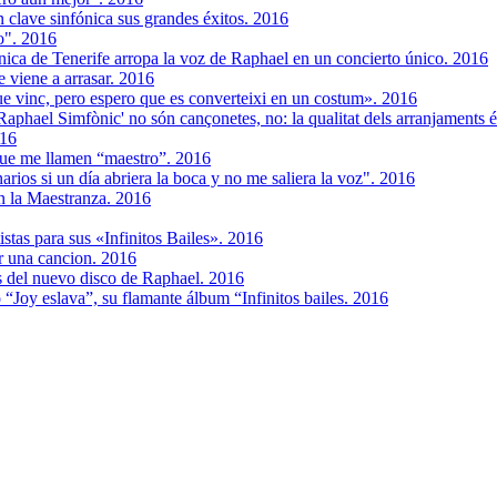
 clave sinfónica sus grandes éxitos. 2016
o". 2016
nica de Tenerife arropa la voz de Raphael en un concierto único. 2016
e viene a arrasar. 2016
ue vinc, pero espero que es converteixi en un costum». 2016
'Raphael Simfònic' no són cançonetes, no: la qualitat dels arranjaments 
016
ue me llamen “maestro”. 2016
arios si un día abriera la boca y no me saliera la voz". 2016
n la Maestranza. 2016
stas para sus «Infinitos Bailes». 2016
r una cancion. 2016
 del nuevo disco de Raphael. 2016
 “Joy eslava”, su flamante álbum “Infinitos bailes. 2016