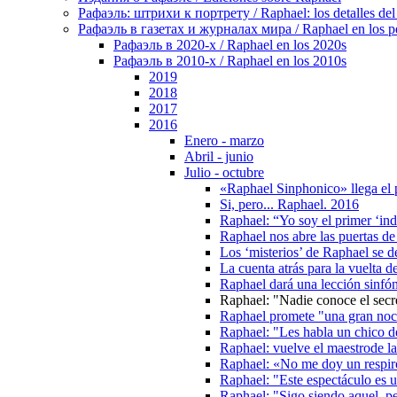
Рафаэль: штрихи к портрету / Raphael: los detalles del 
Рафаэль в газетах и журналах мира / Raphael en los pe
Рафаэль в 2020-х / Raphael en los 2020s
Рафаэль в 2010-х / Raphael en los 2010s
2019
2018
2017
2016
Enero - marzo
Abril - junio
Julio - octubre
«Raphael Sinphonico» llega el 
Si, pero... Raphael. 2016
Raphael: “Yo soy el primer ‘in
Raphael nos abre las puertas de
Los ‘misterios’ de Raphael se 
La cuenta atrás para la vuelta 
Raphael dará una lección sinf
Raphael: "Nadie conoce el secre
Raphael promete "una gran noch
Raphael: "Les habla un chico d
Raphael: vuelve el maestrode l
Raphael: «No me doy un respiro.
Raphael: "Este espectáculo es 
Raphael: "Sigo siendo aquel, p