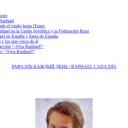
actor
 Raphael
e el vinilo hasta iTunes
el en la Unión Soviética y la Federación Rusa
el en España y fuera de España
y los que cerca de él
acción "¡Viva Raphael!"
e "¡Viva Raphael!"
РАФАЭЛЬ КАЖДЫЙ ДЕНЬ / RAPHAEL CADA DÍA