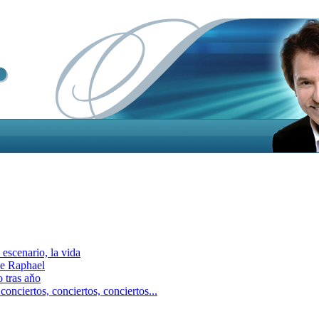
escenario, la vida
e Raphael
 tras aňo
ciertos, сonciertos, сonciertos...