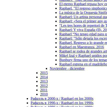
El eterno Raphael repasa hoy en
Raphael. "El regreso sinphonic
La música de la Orquesta Sinfó
Raphael: Un artista personal qu
Raphael: «Sera el primer any q
“Les tres hores de repertori de 
Raphael: Y viva España (II). 2
Raphael “No tengo edad para q
Raphael: "Sólo dejaría los escen
Raphael. Regreso a lo grande e
Raphael en Maestranza. 2016
Raphael se rodea de grandes arti
Mikel Izal y Raphael unidos po
Bunbury firma uno de los temas
Raphael estrena en el madrileño
Noviembre - diciembre
2015
2014
2013
2012
2011
2010
Рафаэль в 2000-х / Raphael en los 2000s
Рафаэль в 1990-х / Raphael en los 1990s