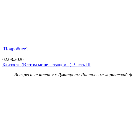
[
Подробнее
]
02.08.2026
Близость (В этом мире летящем...). Часть III
Воскресные чтения с Дмитрием Ластовым:
лирический 