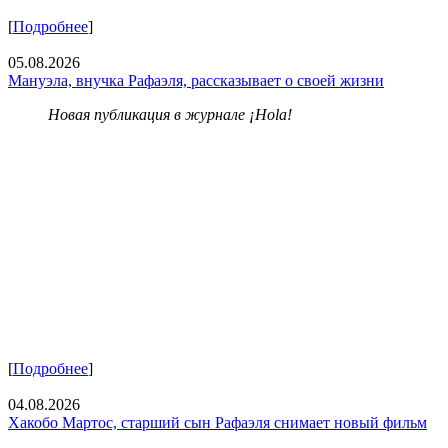
[
Подробнее
]
05.08.2026
Мануэла, внучка Рафаэля, рассказывает о своей жизни
Новая публикация в журнале ¡Hola!
[
Подробнее
]
04.08.2026
Хакобо Мартос, старший сын Рафаэля снимает новый фильм