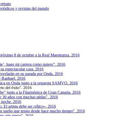
retrato
riódicos y revistas del mundo
próximo 8 de octubre a la Real Maestranza. 2016
die’, hago mi carrera como quiero”. 2016
 su espectacular casa. 2016
desvelarán en su parada por Onda. 2016
de Raphael. 2016
ónica en Onda junto a la orquesta SAMVO. 2016
to del éxito". 2016
e" junto a la Filarmónica de Gran Canaria. 2016
e 30 años con muchas tablas". 2016
a noche. 2016
 El artista debe ser crítico». 2016
un sueño que tengo desde hace mucho tiempo''. 2016
ero aún mejor". 2016