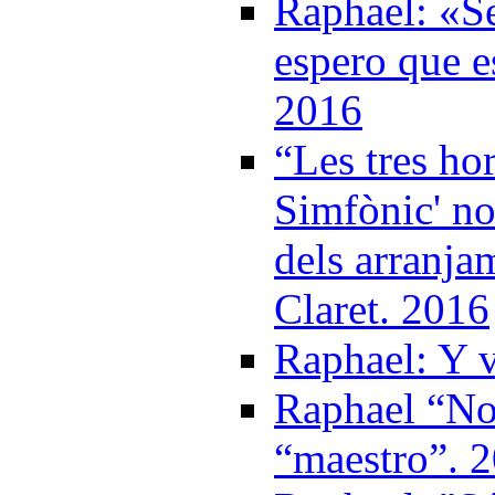
Raphael: «Se
espero que e
2016
“Les tres ho
Simfònic' no
dels arranja
Claret. 2016
Raphael: Y v
Raphael “No
“maestro”. 