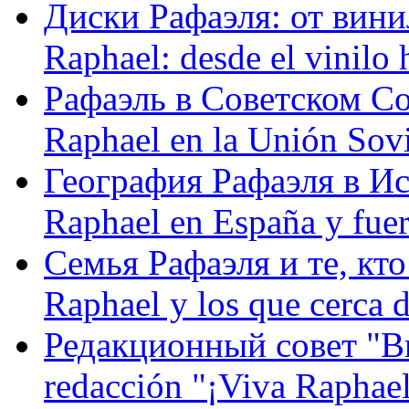
Диски Рафаэля: от винил
Raphael: desde el vinilo 
Рафаэль в Советском С
Raphael en la Unión Sovi
География Рафаэля в Исп
Raphael en España y fue
Семья Рафаэля и те, кто
Raphael y los que cerca d
Редакционный совет "Вив
redacción "¡Viva Raphael