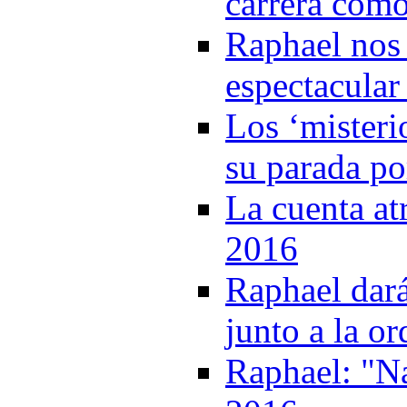
carrera como
Raphael nos 
espectacular
Los ‘misteri
su parada p
La cuenta at
2016
Raphael dará
junto a la 
Raphael: "Na