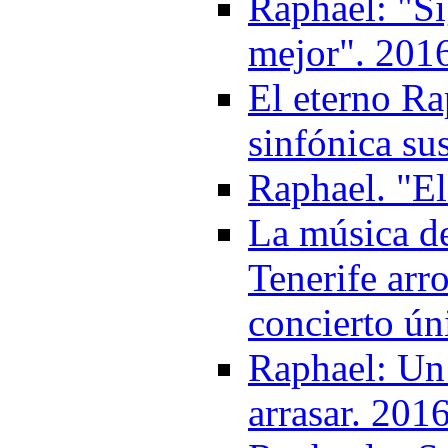
Raphael: "Si
mejor". 201
El eterno Ra
sinfónica su
Raphael. "El
La música de
Tenerife arr
concierto ún
Raphael: Un 
arrasar. 201