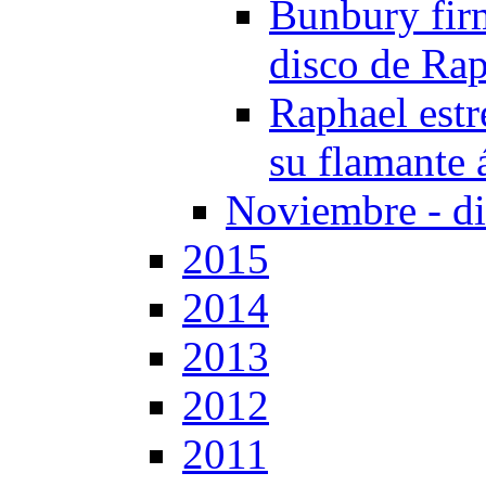
Bunbury fir
disco de Ra
Raphael estr
su flamante 
Noviembre - d
2015
2014
2013
2012
2011