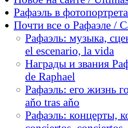
Рафаэль в фотопортретах 
Почти все о Рафаэле / C
Рафаэль: музыка, сцен
el escenario, la vida
Награды и звания Раф
de Raphael
Рафаэль: его жизнь го
aňo tras aňo
Рафаэль: концерты, ко
conciertos, сonciertos, 