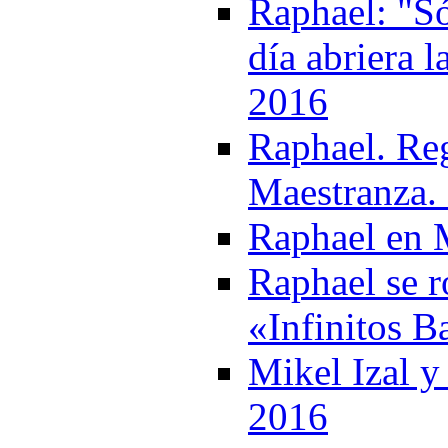
Raphael: "Só
día abriera l
2016
Raphael. Reg
Maestranza.
Raphael en 
Raphael se r
«Infinitos B
Mikel Izal y
2016