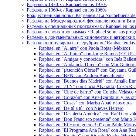
Рафаэль в 1970-х / Raphael en los 1970s
Рафаэль в 1960-х / Raphael en los 1960s
Рождественская ночь с Рафаэлем / La Nochebuena de
Рафаэль на Международном фестивале песни в Винье-де
Рафаэль в специальных программах / Raphael en los p
Рафаэль о своих программах / Raphael sobre sus prog
Рафаэль в документальных кинолентах и авторских реп
Рафаэль в популярных телерубриках / Raphael en las 
Raphael en "Al aire" con Paola Rojas (México)
Raphael en "Al Punto" con Jorge Ramos (EE.UU.
Raphael en "Amigas y conocidas" con Inés Balleste
Raphael en "Andalucía Directo" con Mar Gutierrez
Raphael en "¡Atención Obras!" con Cayetana Gui
Raphael en "BFN' con Andreu Buenafuente
Raphael en "Buenos dias Madrid" con Amalia Enri
Raphael en "7TN" con Lucia Alvarado (Costa Ric
Raphael en "Cine de barrio" con Concha Velasco y
Raphael en "Corazón" con Ane Igartiburu y las otr
Raphael en "Cosas" con Marisa Abad y los otros
Raphael en "De tú a tú" con Nieves Herrero
Raphael en "Despierta América" con Raúl Gonzále
Raphael en "Don Francisco presenta" con Mario 
Raphael en "El Hormiguero 3.0" con Pablo Motos
Raphael en "El Programa Ana Rosa" con Ana Ros
Raphael en "En vivo" con Ricardo Rocha (Mexic