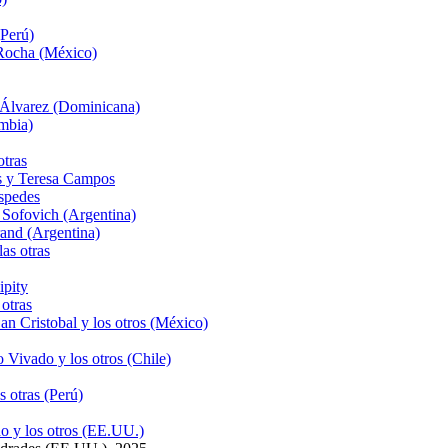
Perú)
 Rocha (México)
 Álvarez (Dominicana)
mbia)
tras
és y Teresa Campos
spedes
Sofovich (Argentina)
and (Argentina)
as otras
ipity
otras
n Cristobal y los otros (México)
Vivado y los otros (Chile)
 otras (Perú)
o y los otros (EE.UU.)