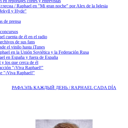
 reportajes cortes y entrevistas
сиа / Raphael en "Mi gran noche" por Alex de la Iglesia
ekyll y Hyde"
s de prensa
concursos
 cuenta de él en el radio
chivos de sus fans
e el vinilo hasta iTunes
el en la Unión Soviética y la Federación Rusa
el en España y fuera de España
y los que cerca de él
acción "¡Viva Raphael!"
e "¡Viva Raphael!"
РАФАЭЛЬ КАЖДЫЙ ДЕНЬ / RAPHAEL CADA DÍA