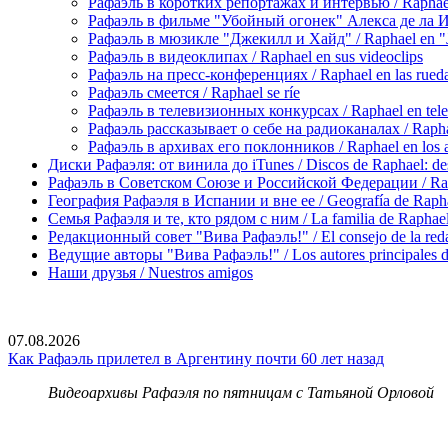
Рафаэль в коротких репортажах и интервью / Raphael en
Рафаэль в фильме "Убойный огонек" Алекса де ла Игле
Рафаэль в мюзикле "Джекилл и Хайд" / Raphael en "J
Рафаэль в видеоклипах / Raphael en sus videoclips
Рафаэль на пресс-конференциях / Raphael en las rueda
Рафаэль смеется / Raphael se ríe
Рафаэль в телевизионных конкурсах / Raphael en tele
Рафаэль рассказывает о себе на радиоканалах / Raphael
Рафаэль в архивах его поклонников / Raphael en los ar
Диски Рафаэля: от винила до iTunes / Discos de Raphael: desd
Рафаэль в Советском Союзе и Российской Федерации / Rapha
География Рафаэля в Испании и вне ее / Geografía de Rapha
Семья Рафаэля и те, кто рядом с ним / La familia de Raphael 
Редакционный совет "Вива Рафаэль!" / El consejo de la red
Ведущие авторы "Вива Рафаэль!" / Los autores principales d
Наши друзья / Nuestros amigos
07.08.2026
Как Рафаэль прилетел в Аргентину почти 60 лет назад
Видеоархивы Рафаэля по пятницам с Татьяной Орловой