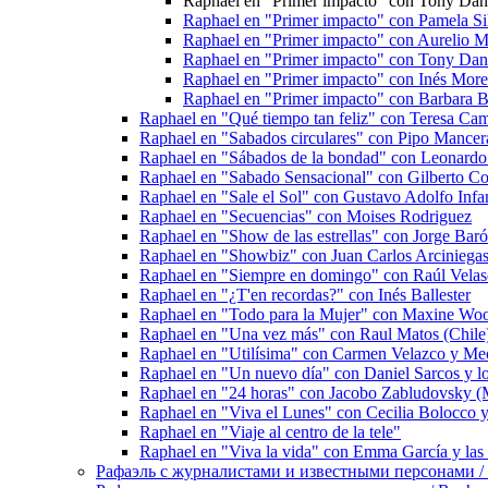
Raphael en "Primer impacto" con Tony Dan
Raphael en "Primer impacto" con Pamela S
Raphael en "Primer impacto" con Aurelio 
Raphael en "Primer impacto" con Tony Dan
Raphael en "Primer impacto" con Inés Mor
Raphael en "Primer impacto" con Barbara
Raphael en "Qué tiempo tan feliz" con Teresa Ca
Raphael en "Sabados circulares" con Pipo Mancer
Raphael en "Sábados de la bondad" con Leonardo
Raphael en "Sabado Sensacional" con Gilberto Cor
Raphael en "Sale el Sol" con Gustavo Adolfo Infan
Raphael en "Secuencias" con Moises Rodriguez
Raphael en "Show de las estrellas" con Jorge Bar
Raphael en "Showbiz" con Juan Carlos Arciniega
Raphael en "Siempre en domingo" con Raúl Vela
Raphael en "¿T'en recordas?" con Inés Ballester
Raphael en "Todo para la Mujer" con Maxine Wo
Raphael en "Una vez más" con Raul Matos (Chile
Raphael en "Utilísima" con Carmen Velazco y Me
Raphael en "Un nuevo día" con Daniel Sarcos y l
Raphael en "24 horas" con Jacobo Zabludovsky (
Raphael en "Viva el Lunes" con Cecilia Bolocco y 
Raphael en "Viaje al centro de la tele"
Raphael en "Viva la vida" con Emma García y las 
Рафаэль с журналистами и известными персонами / Rap