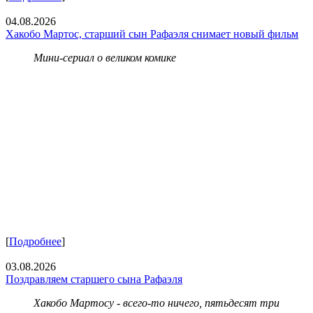
04.08.2026
Хакобо Мартос, старший сын Рафаэля снимает новый фильм
Мини-сериал о великом комике
[
Подробнее
]
03.08.2026
Поздравляем старшего сына Рафаэля
Хакобо Мартосу - всего-то ничего, пятьдесят три