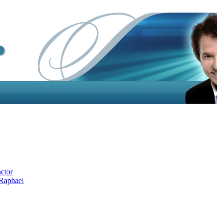
actor
 Raphael