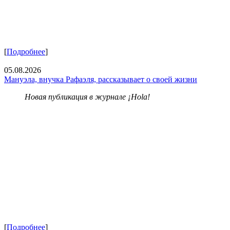
[
Подробнее
]
05.08.2026
Мануэла, внучка Рафаэля, рассказывает о своей жизни
Новая публикация в журнале ¡Hola!
[
Подробнее
]