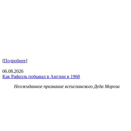
[
Подробнее
]
06.08.2026
Как Рафаэль побывал в Англии в 1968
Неожиданное признание всеиспанского Деда Мороза