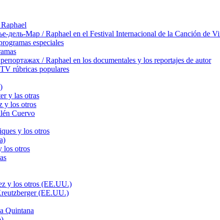
 Raphael
ль-Мар / Raphael en el Festival Internacional de la Canción de Vi
rogramas especiales
ramas
ортажах / Raphael en los documentales y los reportajes de autor
TV rúbricas populares
)
r y las otras
 y los otros
llén Cuervo
ques y los otros
a)
 los otros
as
z y los otros (EE.UU.)
Kreutzberger (EE.UU.)
a Quintana
o)