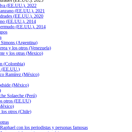
drades (EE.UU.). 2025
ilva (EE.UU.). 2022
Manzano (EE.UU.). 2021
drades (EE.UU.). 2020
eno (EE.UU.). 2014
 Bermudo (EE.UU.). 2014
mpos
a
 Simons (Argentina)
rea y los otros (Venezuela)
te y los otras (Mexico)
ón (Colombia)
s (EE.UU.)
sco Ramírez (México)
odside (México)
)
che Solaeche (Perú)
os otros (EE.UU)
México)
los otros (Chile)
otras
hael con los periodistas y personas famosas