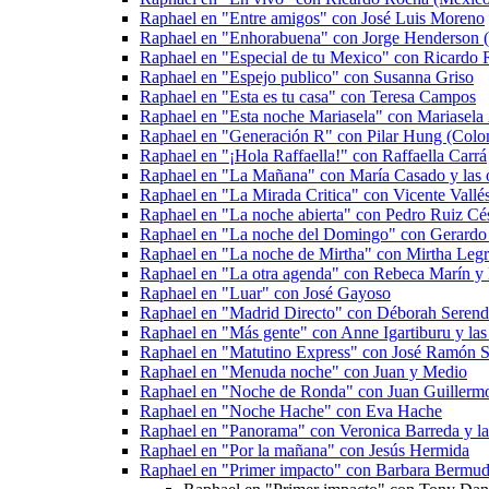
Raphael en "Entre amigos" con José Luis Moreno
Raphael en "Enhorabuena" con Jorge Henderson (
Raphael en "Especial de tu Mexico" con Ricardo
Raphael en "Espejo publico" con Susanna Griso
Raphael en "Esta es tu casa" con Teresa Campos
Raphael en "Esta noche Mariasela" con Mariasela
Raphael en "Generación R" con Pilar Hung (Colo
Raphael en "¡Hola Raffaella!" con Raffaella Carrá
Raphael en "La Mañana" con María Casado y las o
Raphael en "La Mirada Critica" con Vicente Vall
Raphael en "La noche abierta" con Pedro Ruiz Cé
Raphael en "La noche del Domingo" con Gerardo 
Raphael en "La noche de Mirtha" con Mirtha Legr
Raphael en "La otra agenda" con Rebeca Marín y l
Raphael en "Luar" con José Gayoso
Raphael en "Madrid Directo" con Déborah Serend
Raphael en "Más gente" con Anne Igartiburu y las 
Raphael en "Matutino Express" con José Ramón Sa
Raphael en "Menuda noche" con Juan y Medio
Raphael en "Noche de Ronda" con Juan Guillermo 
Raphael en "Noche Hache" con Eva Hache
Raphael en "Panorama" con Veronica Barreda y las
Raphael en "Por la mañana" con Jesús Hermida
Raphael en "Primer impacto" con Barbara Bermud