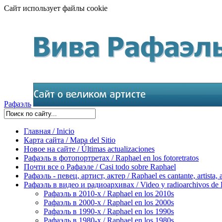
Сайт использует файлы cookie
Рафаэль
Главная / Inicio
Карта сайта / Mapa del Sitio
Новое на сайте / Últimas actualizaciones
Рафаэль в фотопортретах / Raphael en los fotoretratos
Почти все о Рафаэле / Casi todo sobre Raphael
Рафаэль - певец, артист, актер / Raphael es cantante, artista, 
Рафаэль в видео и радиоархивах / Video y radioarchivos de
Рафаэль в 2010-х / Raphael en los 2010s
Рафаэль в 2000-х / Raphael en los 2000s
Рафаэль в 1990-х / Raphael en los 1990s
Рафаэль в 1980-х / Raphael en los 1980s