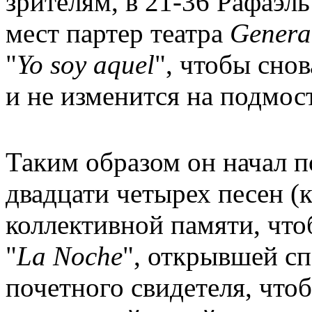
зрителям, в 21-36 Рафаэль
мест партер театра
General
"
Yo
soy
aquel
", чтобы снов
и не изменится на подмос
Таким образом он начал п
двадцати четырех песен (к
коллективной памяти, что
"
La
Noche
", открывшей сп
почетного свидетеля, чтоб