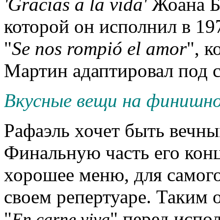
'
Gracias
a
la
vida
'
Жоана Б
которой он исполнил в 19
"
Se
nos
rompi
ó
el
amor
", 
Мартин адаптировал под с
Вкусные вещи на финишн
Рафаэль хочет быть вечны
Финальную часть его конц
хорошее меню, для самого
своем репертуаре. Таким 
"
" перед испо
En
carne
viva