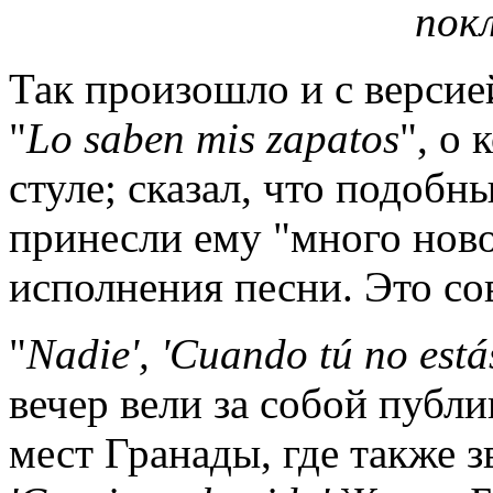
пок
Так произошло и с версие
"
Lo
saben
mis
zapatos
", о
стуле; сказал, что подобн
принесли ему "много ново
исполнения песни. Это со
"
Nadie
', '
Cuando
t
ú
no
est
á
вечер вели за собой публ
мест Гранады, где также 