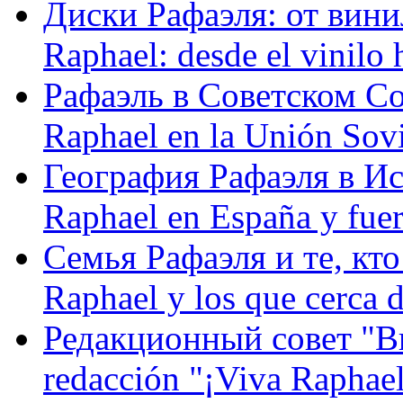
Диски Рафаэля: от винил
Raphael: desde el vinilo 
Рафаэль в Советском С
Raphael en la Unión Sovi
География Рафаэля в Исп
Raphael en España y fue
Семья Рафаэля и те, кто
Raphael y los que cerca d
Редакционный совет "Вив
redacción "¡Viva Raphael