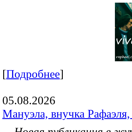
[
Подробнее
]
05.08.2026
Мануэла, внучка Рафаэля,
Новая публикация в жу