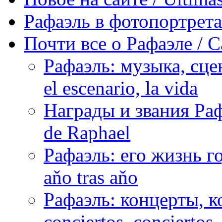
Рафаэль в фотопортретах 
Почти все о Рафаэле / C
Рафаэль: музыка, сцен
el escenario, la vida
Награды и звания Раф
de Raphael
Рафаэль: его жизнь го
aňo tras aňo
Рафаэль: концерты, ко
conciertos, сonciertos, 