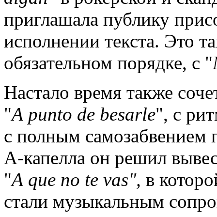
приглашала публику присо
исполнении текста. Это т
обязательном порядке, с "
Настало время также соче
"
A
punto
de
besarle
", с ри
с полным самозабвением п
А-капелла он решил вывес
"
A
que
no
te
vas
",
в которо
стали музыкальным сопро