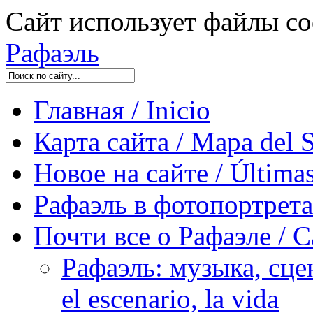
Сайт использует файлы co
Рафаэль
Главная / Inicio
Карта сайта / Mapa del S
Новое на сайте / Últimas
Рафаэль в фотопортретах 
Почти все о Рафаэле / C
Рафаэль: музыка, сцен
el escenario, la vida