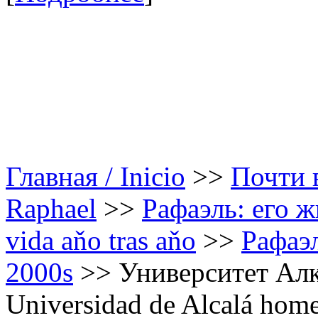
Главная / Inicio
>>
Почти в
Raphael
>>
Рафаэль: его ж
vida aňo tras aňo
>>
Рафаэл
2000s
>>
Университет Алк
Universidad de Alcalá home