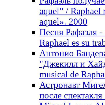
Рафаэль получае
aquel” / Raphael 
aquel». 2000
Песня Рафаэля - 
Raphael es su tra
Антонио Бандера
"Джекилл и Хайд"
musical de Raphae
Астронавт Мигел
после спектакля