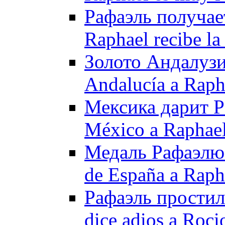
Рафаэль получае
Raphael recibe l
Золото Андалузи
Andalucía a Raph
Мексика дарит Р
México a Raphael
Медаль Рафаэлю о
de España a Raph
Рафаэль простил
dice adios a Roci